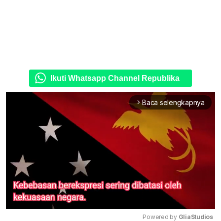
Ikuti Whatsapp Channel Republika
Baca selengkapnya
arrow_forward_ios
Powered by 
GliaStudios