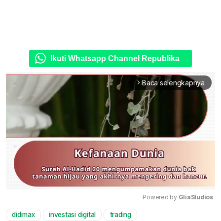
Ikuti Whatsapp Channel Republika
Baca selengkapnya
arrow_forward_ios
Powered by 
GliaStudios
didimax
investasi digital
trading
Mute