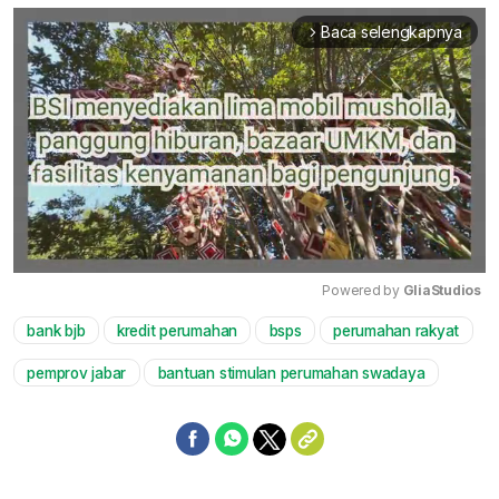
Baca selengkapnya
arrow_forward_ios
Powered by 
GliaStudios
bank bjb
kredit perumahan
bsps
perumahan rakyat
Mute
pemprov jabar
bantuan stimulan perumahan swadaya