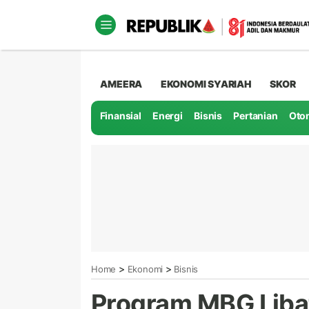
AMEERA
EKONOMI SYARIAH
SKOR
Finansial
Energi
Bisnis
Pertanian
Oto
>
>
Home
Ekonomi
Bisnis
Program MBG Liba