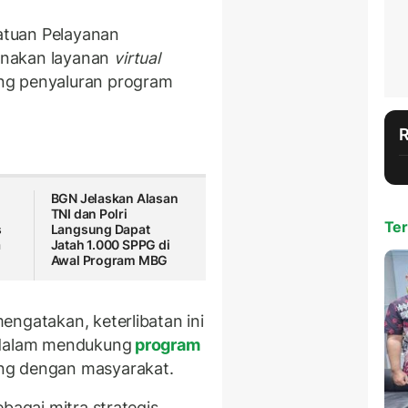
Satuan Pelayanan
unakan layanan
virtual
ng penyaluran program
BGN Jelaskan Alasan
TNI dan Polri
Ter
s
Langsung Dapat
a
Jatah 1.000 SPPG di
Awal Program MBG
engatakan, keterlibatan ini
 dalam mendukung
program
ng dengan masyarakat.
bagai mitra strategis