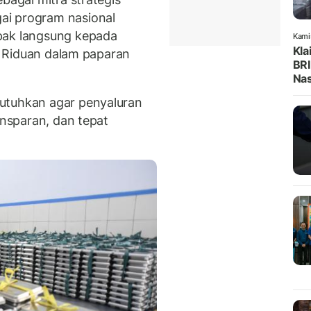
ai program nasional
pak langsung kepada
Kami
Kla
ta Riduan dalam paparan
BRI
Na
utuhkan agar penyaluran
ansparan, dan tepat