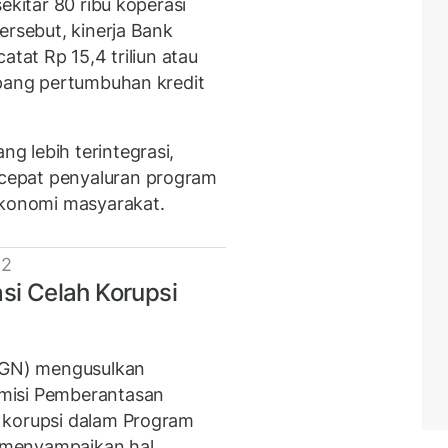
sekitar 80 ribu koperasi
ersebut, kinerja Bank
atat Rp 15,4 triliun atau
opang pertumbuhan kredit
 lebih terintegrasi,
cepat penyaluran program
ekonomi masyarakat.
 2
i Celah Korupsi
(BGN) mengusulkan
misi Pemberantasan
 korupsi dalam Program
 menyampaikan hal