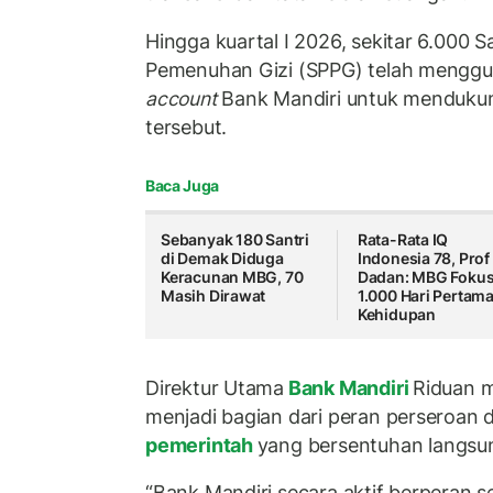
Hingga kuartal I 2026, sekitar 6.000 
Pemenuhan Gizi (SPPG) telah mengg
account
Bank Mandiri untuk menduku
tersebut.
Baca Juga
Sebanyak 180 Santri
Rata-Rata IQ
di Demak Diduga
Indonesia 78, Prof
Keracunan MBG, 70
Dadan: MBG Foku
Masih Dirawat
1.000 Hari Pertam
Kehidupan
Direktur Utama
Bank Mandiri
Riduan m
menjadi bagian dari peran perseroan
pemerintah
yang bersentuhan langsu
“Bank Mandiri secara aktif berperan se