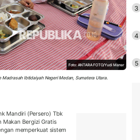
3
4
5
Foto: ANTARA FOTO/Yudi Manar
h Madrasah Ibtidaiyah Negeri Medan, Sumatera Utara.
k Mandiri (Persero) Tbk
m Makan Bergizi Gratis
engan memperkuat sistem