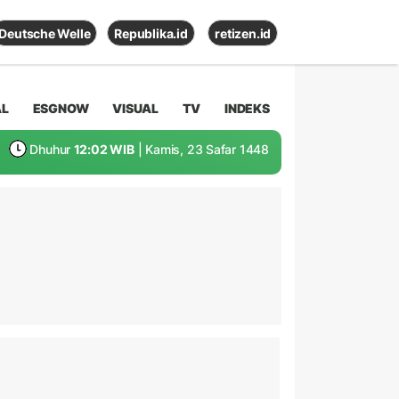
Deutsche Welle
Republika.id
retizen.id
AL
ESGNOW
VISUAL
TV
INDEKS
Dhuhur
12:02 WIB
| Kamis, 23 Safar 1448