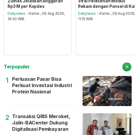
Zulhas Jelaskan Anggaran
Viral Pelecehan Modus
Rp3 M per Kopdes
Rekam dengan Ponsel di Ka
Dailynews
- Kamis , 06 Aug 2026,
Dailynews
- Kamis , 06 Aug 2026
18:30 WIB
11:15 WIB
>
Terpopuler
Perluasan Pasar Bisa
1
Perkuat Investasi Industri
Protein Nasional
Transaksi QRIS Meroket,
2
Jalin-BACenter Dukung
Digitalisasi Pembayaran