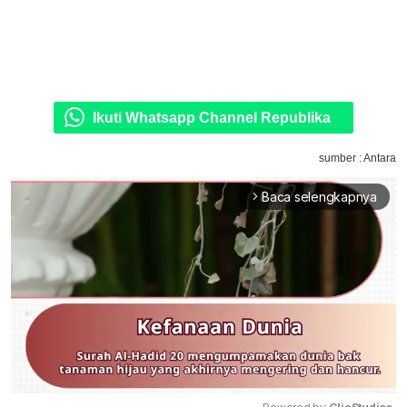
Ikuti Whatsapp Channel Republika
sumber : Antara
Baca selengkapnya
arrow_forward_ios