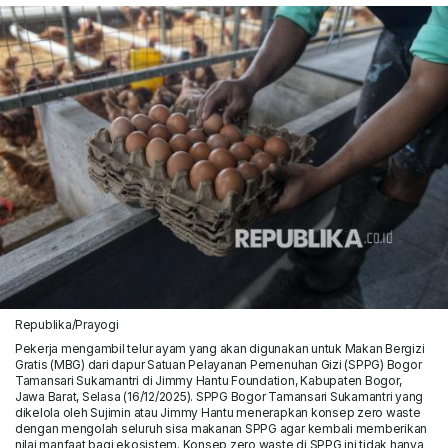
Republika/Prayogi
Pekerja mengambil telur ayam yang akan digunakan untuk Makan Bergizi
Gratis (MBG) dari dapur Satuan Pelayanan Pemenuhan Gizi (SPPG) Bogor
Tamansari Sukamantri di Jimmy Hantu Foundation, Kabupaten Bogor,
Jawa Barat, Selasa (16/12/2025). SPPG Bogor Tamansari Sukamantri yang
dikelola oleh Sujimin atau Jimmy Hantu menerapkan konsep zero waste
dengan mengolah seluruh sisa makanan SPPG agar kembali memberikan
nilai manfaat bagi ekosistem. Konsep zero waste di SPPG ini tidak hanya