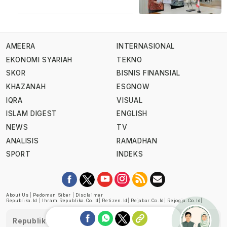
AMEERA
INTERNASIONAL
EKONOMI SYARIAH
TEKNO
SKOR
BISNIS FINANSIAL
KHAZANAH
ESGNOW
IQRA
VISUAL
ISLAM DIGEST
ENGLISH
NEWS
TV
ANALISIS
RAMADHAN
SPORT
INDEKS
About Us
|
Pedoman Siber
|
Disclaimer
Republika.id
|
Ihram.republika.co.id
|
Retizen.id
|
Rejabar.co.id
|
Rejogja.co.id
|
Republika telah diverifikasi oleh Dewan Pers