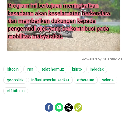
Powered by 
GliaStudios
bitcoin
iran
selat hormuz
kripto
indodax
Mute
geopolitik
inflasi amerika serikat
ethereum
solana
etf bitcoin