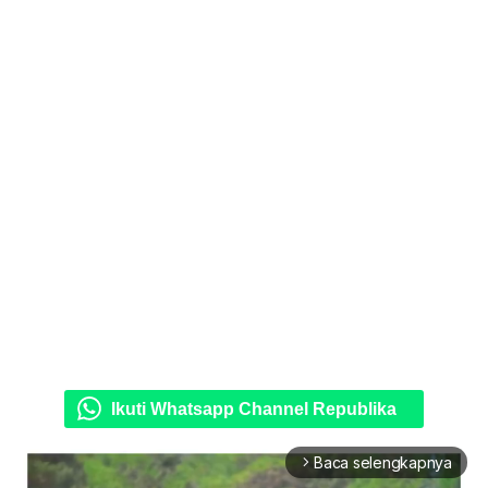
Ikuti Whatsapp Channel Republika
Baca selengkapnya
arrow_forward_ios