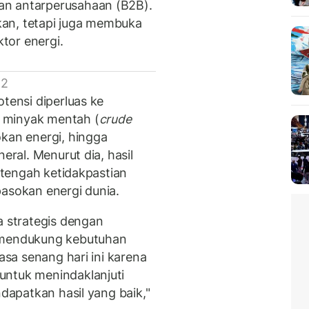
an antarperusahaan (B2B).
an, tetapi juga membuka
ktor energi.
 2
otensi diperluas ke
 minyak mentah (
crude
okan energi, hingga
eral. Menurut dia, hasil
i tengah ketidakpastian
pasokan energi dunia.
a strategis dengan
t mendukung kebutuhan
rasa senang hari ini karena
untuk menindaklanjuti
ndapatkan hasil yang baik,"