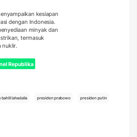
 menyampaikan kesiapan
si dengan Indonesia.
penyediaan minyak dan
istrikan, termasuk
nuklir.
nel Republika
bahlil lahadalia
presiden prabowo
presiden putin