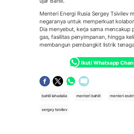
ujar Bahlil.
Menteri Energi Rusia Sergey Tsivilev
negaranya untuk memperkuat kolabora
Dia menyebut, kerja sama mencakup 
gas, fasilitas penyimpanan, hingga kel
membangun pembangkit listrik tenaga 
Ikuti Whatsapp Chan
bahlil lahadalia
menteri bahlil
menteri esdm 
sergey tsivilev