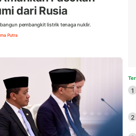
mi dari Rusia
bangun pembangkit listrik tenaga nuklir.
ama Putra
Ter
1
2