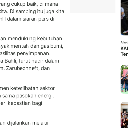
yang cukup baik, di mana
ita. Di samping itu juga kita
il dalam siaran pers di
apan mendukung kebutuhan
Ahad
inyak mentah dan gas bumi,
KAI
silitas penyimpanan.
Ter
 Bahli, turut hadir dalam
em, Zarubezhneft, dan
en keterlibatan sektor
ja sama pasokan energi.
eri kepastian bagi
.
n dijalankan melalui