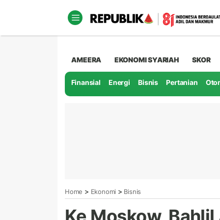
AMEERA
EKONOMI SYARIAH
SKOR
Finansial
Energi
Bisnis
Pertanian
Oto
>
>
Home
Ekonomi
Bisnis
Ke Moskow, Bahli