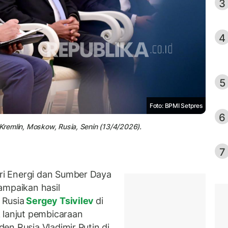
3
4
5
Foto: BPMI Setpres
6
 Kremlin, Moskow, Rusia, Senin (13/4/2026).
7
i Energi dan Sumber Daya
ampaikan hasil
 Rusia
Sergey Tsivilev
di
 lanjut pembicaraan
den Rusia Vladimir Putin di