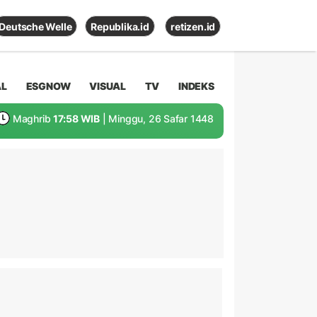
Deutsche Welle
Republika.id
retizen.id
AL
ESGNOW
VISUAL
TV
INDEKS
Maghrib
17:58 WIB
| Minggu, 26 Safar 1448