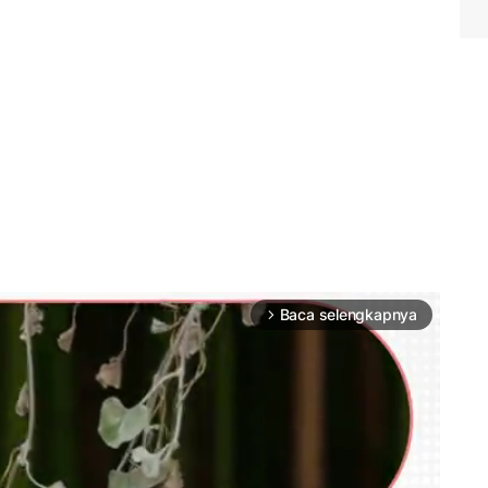
Baca selengkapnya
arrow_forward_ios