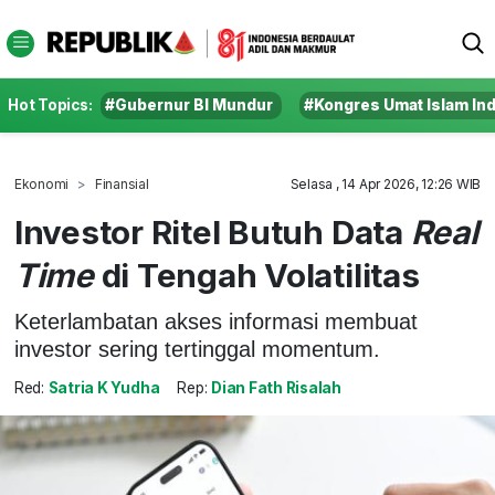
Hot Topics:
#Gubernur BI Mundur
#Kongres Umat Islam In
Ekonomi
Finansial
Selasa , 14 Apr 2026, 12:26 WIB
Investor Ritel Butuh Data
Real
Time
di Tengah Volatilitas
Keterlambatan akses informasi membuat
investor sering tertinggal momentum.
Red:
Satria K Yudha
Rep:
Dian Fath Risalah