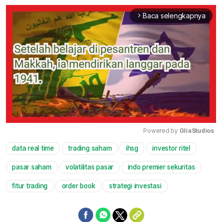
Baca selengkapnya
arrow_forward_ios
Powered by 
GliaStudios
data real time
trading saham
ihsg
investor ritel
Mute
pasar saham
volatilitas pasar
indo premier sekuritas
fitur trading
order book
strategi investasi