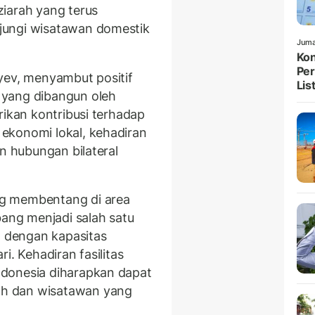
iarah yang terus
jungi wisatawan domestik
Juma
Kon
Per
yev, menyambut positif
List
a
yang dibangun oleh
rikan kontribusi terhadap
ekonomi lokal, kehadiran
an hubungan bilateral
g membentang di area
bang menjadi salah satu
, dengan kapasitas
i. Kehadiran fasilitas
donesia diharapkan dapat
h dan wisatawan yang