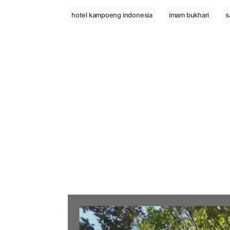
hotel kampoeng indonesia
imam bukhari
s