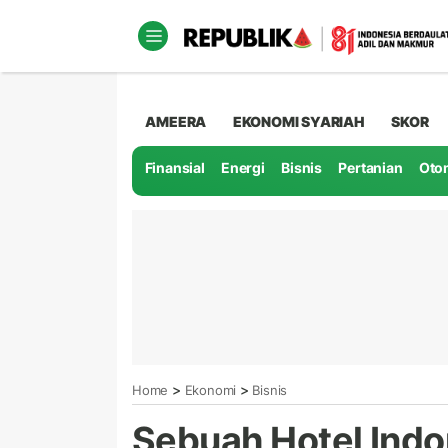
AMEERA
EKONOMI SYARIAH
SKOR
Finansial
Energi
Bisnis
Pertanian
Oto
>
>
Home
Ekonomi
Bisnis
Sebuah Hotel Indon