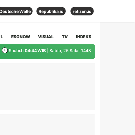
Deutsche Welle
Republika.id
retizen.id
AL
ESGNOW
VISUAL
TV
INDEKS
Shubuh
04:44 WIB
| Sabtu, 25 Safar 1448