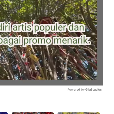
Powered by 
GliaStudios
Mute