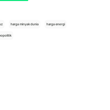
uz
harga minyak dunia
harga energi
eopolitik