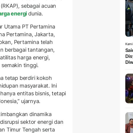
(RKAP), sebagai acuan
rga energi
dunia.
ur Utama PT Pertamina
rha Pertamina, Jakarta,
kan, Pertamina telah
Kami
n berbagai tantangan,
Sai
Dis
tilitas harga energi,
Diw
 semakin tinggi.
a tetap berdiri kokoh
idupan masyarakat. Ini
nya entitas bisnis, tetapi
onesia,” ujarnya.
timbangkan dinamika
disrupsi sektor energi dan
san Timur Tengah serta