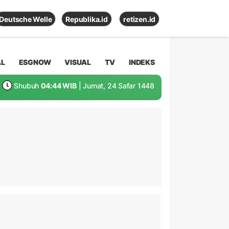
Deutsche Welle
Republika.id
retizen.id
AL
ESGNOW
VISUAL
TV
INDEKS
Shubuh
04:44 WIB
| Jumat, 24 Safar 1448