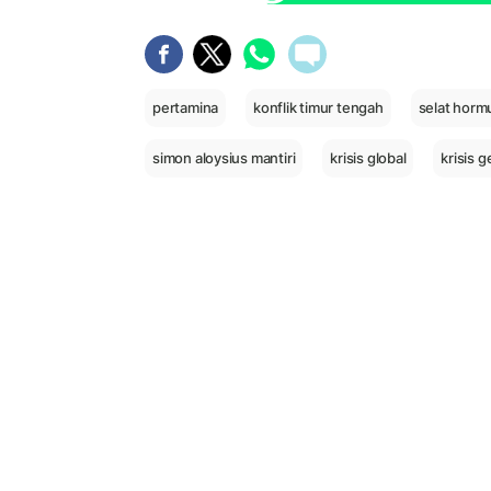
pertamina
konflik timur tengah
selat horm
simon aloysius mantiri
krisis global
krisis g