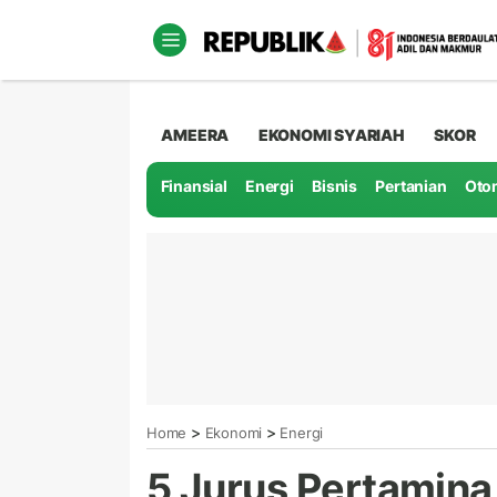
AMEERA
EKONOMI SYARIAH
SKOR
Finansial
Energi
Bisnis
Pertanian
Oto
>
>
Home
Ekonomi
Energi
5 Jurus Pertamina