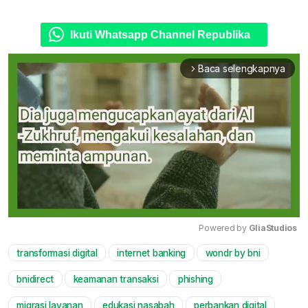
Ikuti Whatsapp Channel Republika
Baca selengkapnya
arrow_forward_ios
Powered by 
GliaStudios
transformasi digital
internet banking
wondr by bni
Mute
bnidirect
keamanan transaksi
phishing
migrasi layanan
edukasi nasabah
perbankan digital