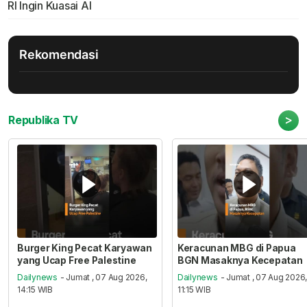
RI Ingin Kuasai AI
Rekomendasi
>
Republika TV
Burger King Pecat Karyawan
Keracunan MBG di Papua
yang Ucap Free Palestine
BGN Masaknya Kecepatan
Dailynews
- Jumat , 07 Aug 2026,
Dailynews
- Jumat , 07 Aug 2026
14:15 WIB
11:15 WIB