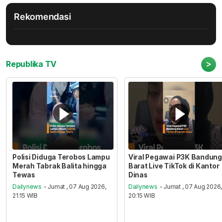
Rekomendasi
>
Republika TV
Polisi Diduga Terobos Lampu
Viral Pegawai P3K Bandung
Merah Tabrak Balita hingga
Barat Live TikTok di Kantor
Tewas
Dinas
Dailynews
- Jumat , 07 Aug 2026,
Dailynews
- Jumat , 07 Aug 2026
21:15 WIB
20:15 WIB