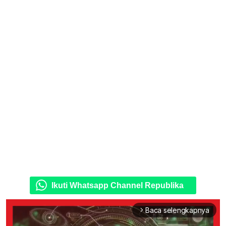
Ikuti Whatsapp Channel Republika
Baca selengkapnya
arrow_forward_ios