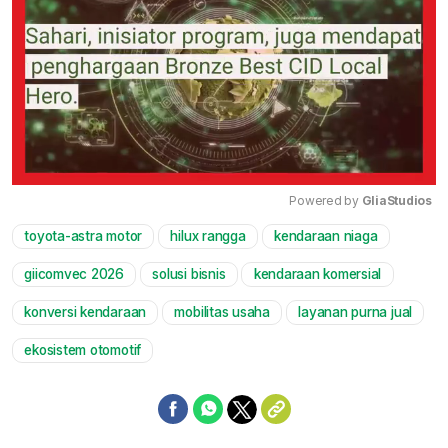
Powered by 
GliaStudios
toyota-astra motor
hilux rangga
kendaraan niaga
Mute
giicomvec 2026
solusi bisnis
kendaraan komersial
konversi kendaraan
mobilitas usaha
layanan purna jual
ekosistem otomotif