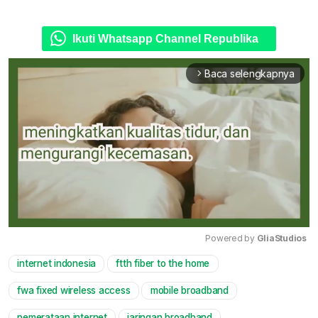
Ikuti Whatsapp Channel Republika
Baca selengkapnya
arrow_forward_ios
Powered by 
GliaStudios
internet indonesia
ftth fiber to the home
Mute
fwa fixed wireless access
mobile broadband
pemerataan internet
jaringan broadband