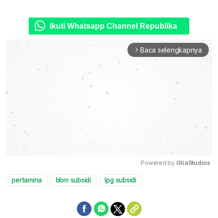
Ikuti Whatsapp Channel Republika
Baca selengkapnya
arrow_forward_ios
Powered by 
GliaStudios
pertamina
bbm subsidi
lpg subsidi
Mute