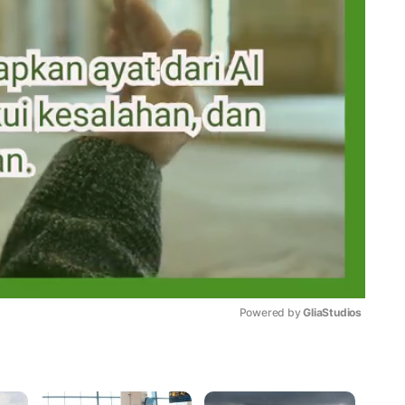
Powered by 
GliaStudios
Mute