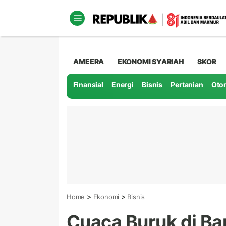
AMEERA
EKONOMI SYARIAH
SKOR
Finansial
Energi
Bisnis
Pertanian
Oto
>
>
Home
Ekonomi
Bisnis
Cuaca Buruk di Ba