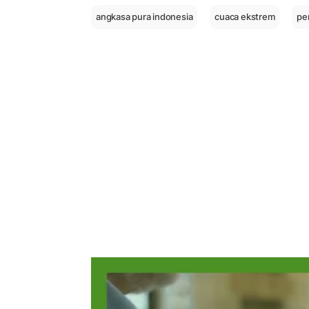
angkasa pura indonesia
cuaca ekstrem
pe