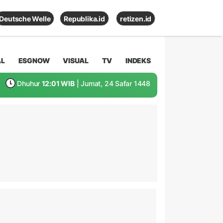
Deutsche Welle
Republika.id
retizen.id
AL
ESGNOW
VISUAL
TV
INDEKS
Dhuhur
12:01 WIB
| Jumat, 24 Safar 1448