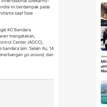
 Internasional Soekarno-
ondisi ini berdampak pada
rutama saat fase
egal KC Bandara
iawan mengatakan,
ontrol Center (AOCC),
e bandara lain. Selain itu, 14
penerbangan
go around
, dan
Juma
Mit
unt
Nia