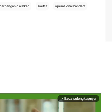
nerbangan dialihkan
soetta
operasional bandara
Baca selengkapnya
arrow_forward_ios