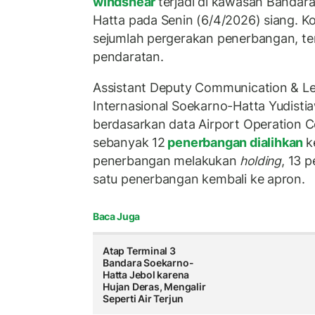
windshear
terjadi di kawasan Bandara
Hatta pada Senin (6/4/2026) siang. K
sejumlah pergerakan penerbangan, te
pendaratan.
Assistant Deputy Communication & L
Internasional Soekarno-Hatta Yudist
berdasarkan data Airport Operation C
sebanyak 12
penerbangan dialihkan
k
penerbangan melakukan
holding
, 13 
satu penerbangan kembali ke apron.
Baca Juga
Atap Terminal 3
Bandara Soekarno-
Hatta Jebol karena
Hujan Deras, Mengalir
Seperti Air Terjun