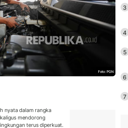
3
4
5
Foto: PGN
6
7
h nyata dalam rangka
ekaligus mendorong
ingkungan terus diperkuat.