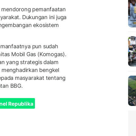
uk mendorong pemanfaatan
asyarakat. Dukungan ini juga
engembangan ekosistem
 manfaatnya pun sudah
tas Mobil Gas (Komogas).
n yang strategis dalam
 menghadirkan bengkel
kepada masyarakat tentang
atan BBG.
nel Republika