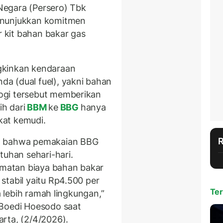
Negara (Persero) Tbk
enunjukkan komitmen
 kit bahan bakar gas
gkinkan kendaraan
a (dual fuel), yakni bahan
ogi tersebut memberikan
ih dari
BBM
ke
BBG
hanya
kat kemudi.
ta bahwa pemakaian BBG
tuhan sehari-hari.
matan biaya bahan bakar
stabil yaitu Rp4.500 per
Ter
a lebih ramah lingkungan,”
 Boedi Hoesodo saat
rta, (2/4/2026).