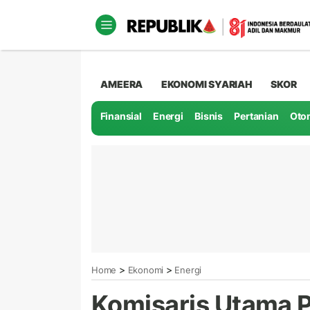
AMEERA
EKONOMI SYARIAH
SKOR
Finansial
Energi
Bisnis
Pertanian
Oto
>
>
Home
Ekonomi
Energi
Komisaris Utama 