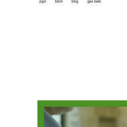
pgn
bbm
bbg
gas baik