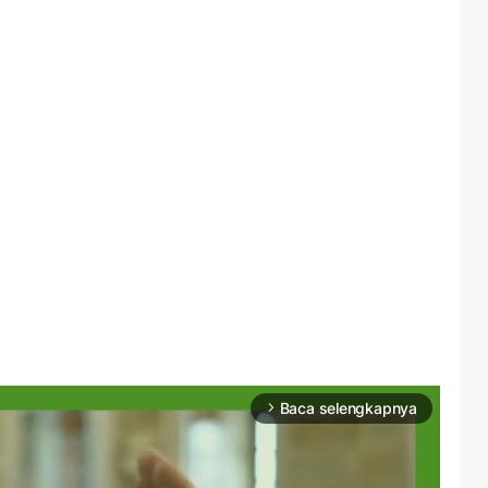
Baca selengkapnya
arrow_forward_ios