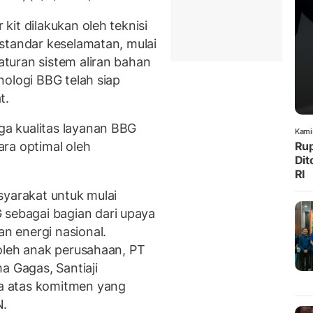
it dilakukan oleh teknisi
standar keselamatan, mulai
turan sistem aliran bahan
nologi BBG telah siap
t.
a kualitas layanan BBG
Kami
ra optimal oleh
Rup
Dit
RI
syarakat untuk mulai
ebagai bagian dari upaya
 energi nasional.
oleh anak perusahaan, PT
a Gagas, Santiaji
a atas komitmen yang
N.