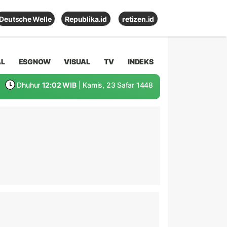
Deutsche Welle
Republika.id
retizen.id
AL
ESGNOW
VISUAL
TV
INDEKS
Dhuhur
12:02 WIB
| Kamis, 23 Safar 1448