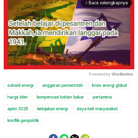
Baca selengkapnya
arrow_forward_ios
Powered by 
GliaStudios
subsidi energi
anggaran pemerintah
krisis energi global
Mute
harga bbm
kompensasi bahan bakar
pertamina
apbn 2026
kebijakan energi
daya beli masyarakat
konflik geopolitik