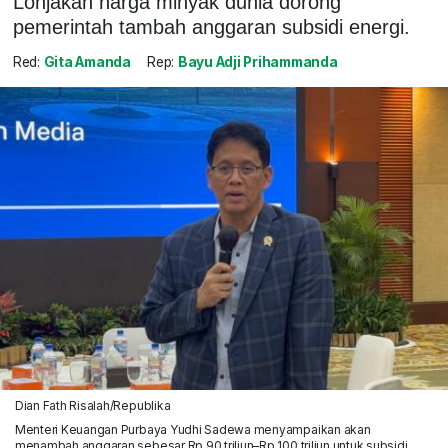
Lonjakan harga minyak dunia dorong
pemerintah tambah anggaran subsidi energi.
Red:
Gita Amanda
Rep:
Bayu Adji Prihammanda
Dian Fath Risalah/Republika
Menteri Keuangan Purbaya Yudhi Sadewa menyampaikan akan
menambah anggaran sebesar Rp 90 triliun–Rp 100 triliun untuk subsidi