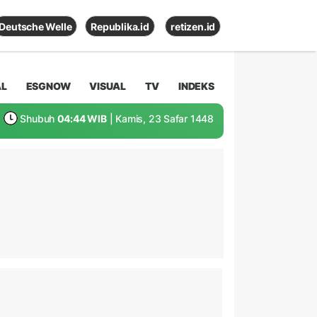
Deutsche Welle
Republika.id
retizen.id
AL
ESGNOW
VISUAL
TV
INDEKS
Shubuh
04:44 WIB
| Kamis, 23 Safar 1448