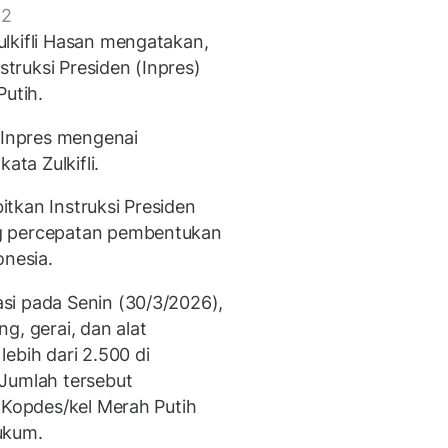
 2
lkifli Hasan mengatakan,
ruksi Presiden (Inpres)
Putih.
Inpres mengenai
ata Zulkifli.
tkan Instruksi Presiden
g percepatan pembentukan
onesia.
si pada Senin (30/3/2026),
g, gerai, dan alat
ebih dari 2.500 di
 Jumlah tersebut
 Kopdes/kel Merah Putih
ukum.