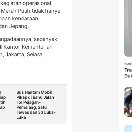
 kegiatan operasional
 Merah Putih tidak hanya
adaan kendaraan
 dan Jepang.
engadaannya, sebanyak
 di Kantor Kementerian
, Jakarta, Selasa
Kami
Tra
Duk
ri
Bus Hantam Mobil
iap
Pikap di Bahu Jalan
tih
Tol Pejagan-
kap
Pemalang, Satu
Tewas dan 33 Luka-
Luka