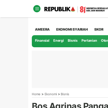
AMEERA
EKONOMI SYARIAH
SKOR
Finansial
Energi
Bisnis
Pertanian
Oto
>
>
Home
Ekonomi
Bisnis
Bos Agrinas Panga