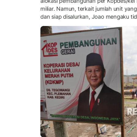
alokasi pembangunan per Kopdes/kel 
miliar. Namun, terkait jumlah unit yan
dan siap disalurkan, Joao mengaku tida