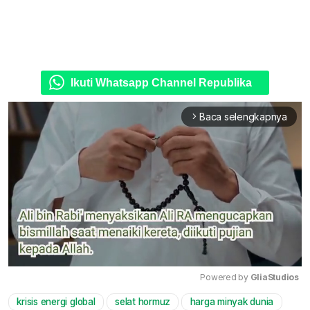
Ikuti Whatsapp Channel Republika
Baca selengkapnya
arrow_forward_ios
Powered by 
GliaStudios
krisis energi global
selat hormuz
harga minyak dunia
Mute