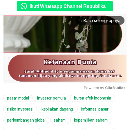
Ikuti Whatsapp Channel Republika
Baca selengkapnya
arrow_forward_ios
Powered by 
GliaStudios
pasar modal
investor pemula
bursa efek indonesia
Mute
risiko investasi
kebijakan dagang
informasi pasar
perkembangan global
saham
kepemilikan saham