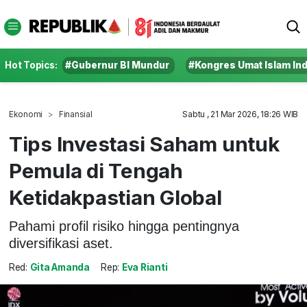
Hot Topics:
#Gubernur BI Mundur
#Kongres Umat Islam In
Ekonomi
Finansial
Sabtu , 21 Mar 2026, 18:26 WIB
Tips Investasi Saham untuk
Pemula di Tengah
Ketidakpastian Global
Pahami profil risiko hingga pentingnya
diversifikasi aset.
Red:
Gita Amanda
Rep:
Eva Rianti