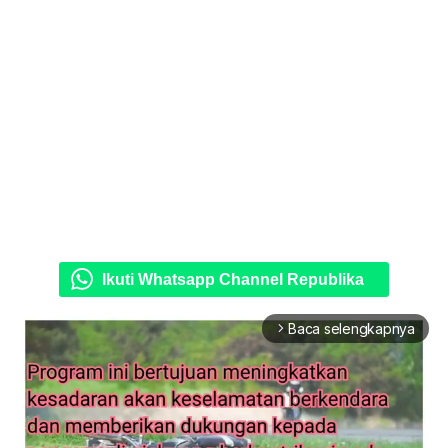
Ikuti Whatsapp Channel Republika
Baca selengkapnya
arrow_forward_ios