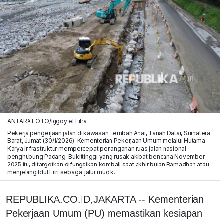
ANTARA FOTO/Iggoy el Fitra
Pekerja pengerjaan jalan di kawasan Lembah Anai, Tanah Datar, Sumatera
Barat, Jumat (30/1/2026). Kementerian Pekerjaan Umum melalui Hutama
Karya Infrastruktur mempercepat penanganan ruas jalan nasional
penghubung Padang-Bukittinggi yang rusak akibat bencana November
2025 itu, ditargetkan difungsikan kembali saat akhir bulan Ramadhan atau
menjelang Idul Fitri sebagai jalur mudik.
REPUBLIKA.CO.ID,JAKARTA -- Kementerian
Pekerjaan Umum (PU) memastikan kesiapan