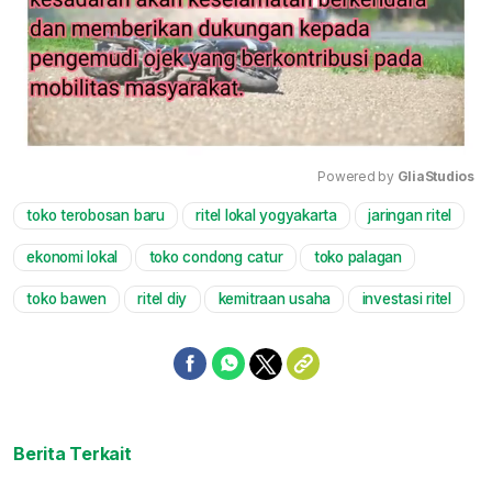
Powered by 
GliaStudios
toko terobosan baru
ritel lokal yogyakarta
jaringan ritel
Mute
ekonomi lokal
toko condong catur
toko palagan
toko bawen
ritel diy
kemitraan usaha
investasi ritel
Berita Terkait