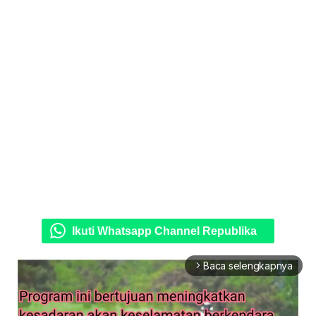
Ikuti Whatsapp Channel Republika
Baca selengkapnya
arrow_forward_ios