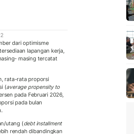
 2
mber dari optimisme
tersediaan lapangan kerja,
asing- masing tercatat
 rata-rata proporsi
i (
average propensity to
persen pada Februari 2026,
oporsi pada bulan
n.
n/utang (
debt installment
lebih rendah dibandingkan