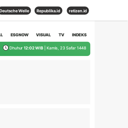
Deutsche Welle
Republika.id
retizen.id
AL
ESGNOW
VISUAL
TV
INDEKS
Dhuhur
12:02 WIB
| Kamis, 23 Safar 1448