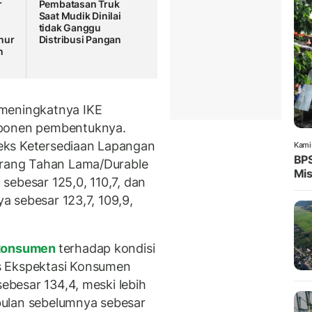
r
Pembatasan Truk
Saat Mudik Dinilai
tidak Ganggu
nur
Distribusi Pangan
n
 meningkatnya IKE
mponen pembentuknya.
ndeks Ketersediaan Lapangan
Kami
BPS
Barang Tahan Lama/Durable
Mis
sebesar 125,0, 110,7, dan
ya sebesar 123,7, 109,9,
 konsumen
terhadap kondisi
s Ekspektasi Konsumen
sebesar 134,4, meski lebih
bulan sebelumnya sebesar