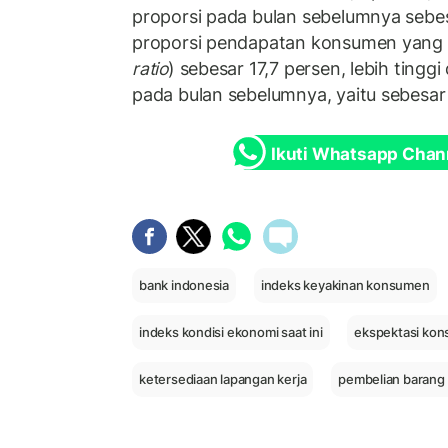
proporsi pada bulan sebelumnya sebes
proporsi pendapatan konsumen yang 
ratio
) sebesar 17,7 persen, lebih tingg
pada bulan sebelumnya, yaitu sebesar 
Ikuti Whatsapp Chan
bank indonesia
indeks keyakinan konsumen
indeks kondisi ekonomi saat ini
ekspektasi ko
ketersediaan lapangan kerja
pembelian barang 