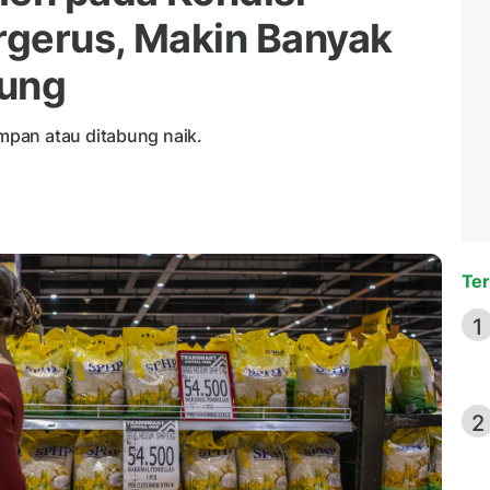
rgerus, Makin Banyak
bung
pan atau ditabung naik.
Ter
1
2