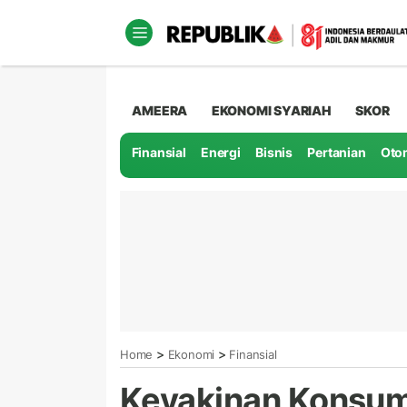
AMEERA
EKONOMI SYARIAH
SKOR
Finansial
Energi
Bisnis
Pertanian
Oto
>
>
Home
Ekonomi
Finansial
Keyakinan Konsum