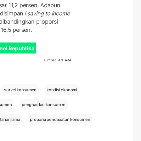
ar 11,2 persen. Adapun
disimpan (
saving to income
i dibandingkan proporsi
16,5 persen.
nel Republika
sumber : ANTARA
survei konsumen
kondisi ekonomi
nsumen
penghasilan konsumen
tahan lama
proporsi pendapatan konsumen