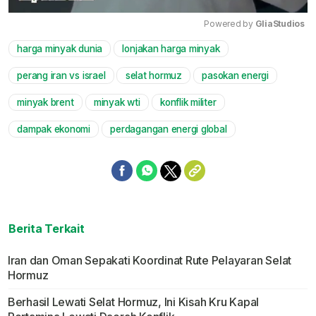
Powered by 
GliaStudios
harga minyak dunia
lonjakan harga minyak
Mute
perang iran vs israel
selat hormuz
pasokan energi
minyak brent
minyak wti
konflik militer
dampak ekonomi
perdagangan energi global
Berita Terkait
Iran dan Oman Sepakati Koordinat Rute Pelayaran Selat
Hormuz
Berhasil Lewati Selat Hormuz, Ini Kisah Kru Kapal