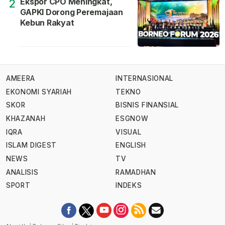
Ekspor CPO Meningkat,
2
GAPKI Dorong Peremajaan
Kebun Rakyat
AMEERA
INTERNASIONAL
EKONOMI SYARIAH
TEKNO
SKOR
BISNIS FINANSIAL
KHAZANAH
ESGNOW
IQRA
VISUAL
ISLAM DIGEST
ENGLISH
NEWS
TV
ANALISIS
RAMADHAN
SPORT
INDEKS