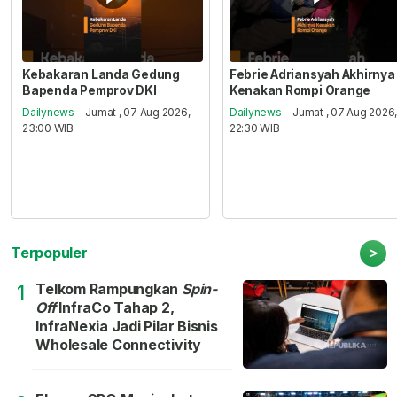
Kebakaran Landa Gedung
Febrie Adriansyah Akhirnya
Bapenda Pemprov DKI
Kenakan Rompi Orange
Dailynews
- Jumat , 07 Aug 2026,
Dailynews
- Jumat , 07 Aug 2026
23:00 WIB
22:30 WIB
>
Terpopuler
Telkom Rampungkan
Spin-
1
Off
InfraCo Tahap 2,
InfraNexia Jadi Pilar Bisnis
Wholesale Connectivity