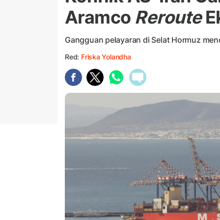
Aramco
Reroute
E
Gangguan pelayaran di Selat Hormuz men
Red:
Friska Yolandha