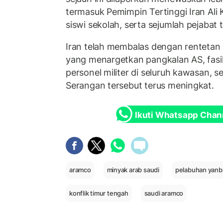
termasuk Pemimpin Tertinggi Iran Ali 
siswi sekolah, serta sejumlah pejabat ti
Iran telah membalas dengan rentetan
yang menargetkan pangkalan AS, fasili
personel militer di seluruh kawasan, se
Serangan tersebut terus meningkat.
Ikuti Whatsapp Chan
aramco
minyak arab saudi
pelabuhan yanb
konflik timur tengah
saudi aramco