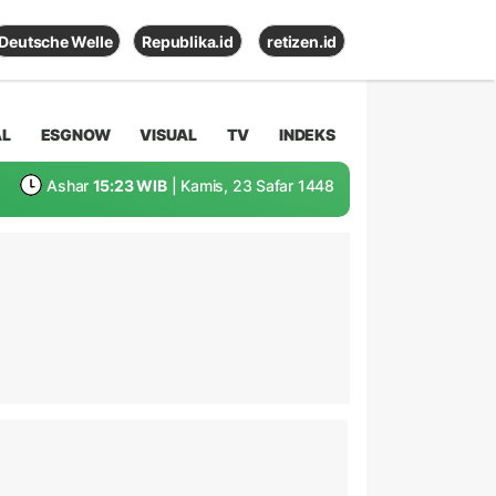
Deutsche Welle
Republika.id
retizen.id
AL
ESGNOW
VISUAL
TV
INDEKS
Ashar
15:23 WIB
| Kamis, 23 Safar 1448