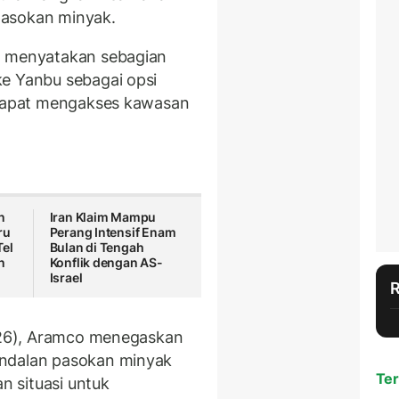
pasokan minyak.
o menyatakan sebagian
ke Yanbu sebagai opsi
k dapat mengakses kawasan
n
Iran Klaim Mampu
ru
Perang Intensif Enam
Tel
Bulan di Tengah
n
Konflik dengan AS-
Israel
026), Aramco menegaskan
andalan pasokan minyak
Ter
 situasi untuk