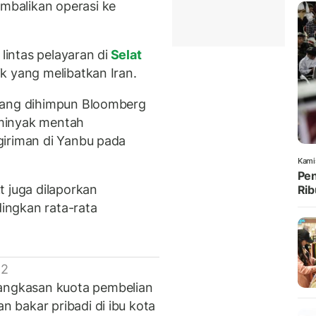
balikan operasi ke
lintas pelayaran di
Selat
k yang melibatkan Iran.
yang dihimpun Bloomberg
minyak mentah
giriman di Yanbu pada
Kami
Pen
t juga dilaporkan
Rib
dingkan rata-rata
 2
ngkasan kuota pembelian
 bakar pribadi di ibu kota