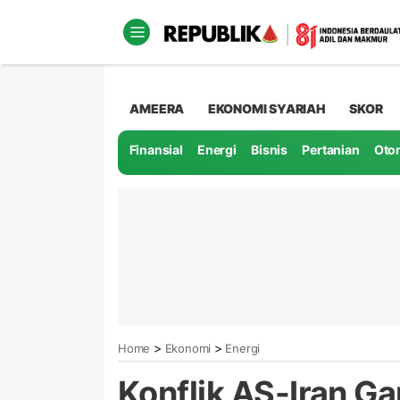
AMEERA
EKONOMI SYARIAH
SKOR
Finansial
Energi
Bisnis
Pertanian
Oto
>
>
Home
Ekonomi
Energi
Konflik AS-Iran G