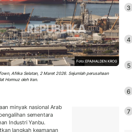
3
4
Foto: EPA/HALDEN KROG
5
Town, Afrika Selatan, 2 Maret 2026. Sejumlah perusahaan
at Hormuz oleh Iran.
6
aan minyak nasional Arab
7
pengalihan sementara
an Industri Yanbu.
atkan langkah keamanan