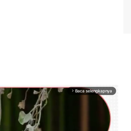
Baca selengkapnya
arrow_forward_ios