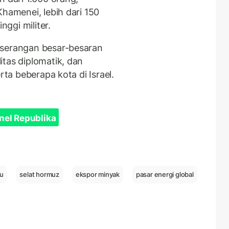
Khamenei, lebih dari 150
nggi militer.
 serangan besar-besaran
tas diplomatik, dan
rta beberapa kota di Israel.
nel Republika
u
selat hormuz
ekspor minyak
pasar energi global