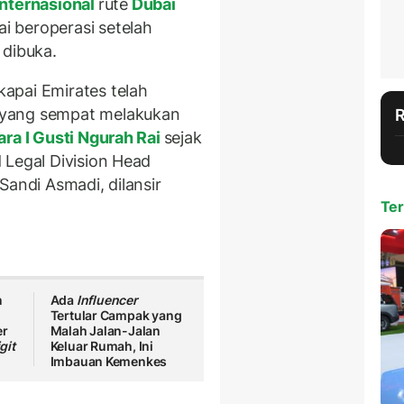
nternasional
rute
Dubai
ai beroperasi setelah
 dibuka.
apai Emirates telah
 yang sempat melakukan
ra I Gusti Ngurah Rai
sejak
 Legal Division Head
Sandi Asmadi, dilansir
Ter
n
Ada
Influencer
Tertular Campak yang
er
Malah Jalan-Jalan
git
Keluar Rumah, Ini
Imbauan Kemenkes