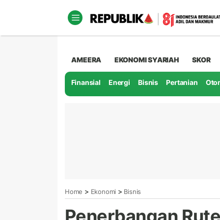
AMEERA
EKONOMI SYARIAH
SKOR
Finansial
Energi
Bisnis
Pertanian
Oto
>
>
Home
Ekonomi
Bisnis
Penerbangan Rute 