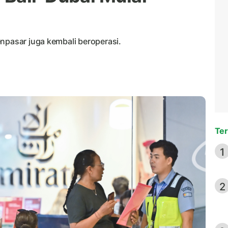
npasar juga kembali beroperasi.
Ter
1
2