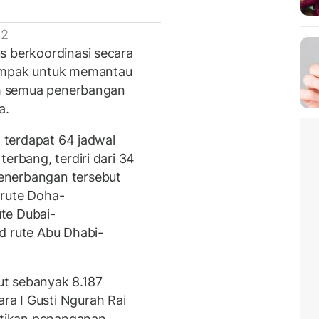
 2
s berkoordinasi secara
dampak untuk memantau
lum semua penerbangan
a.
, terdapat 64 jadwal
erbang, terdiri dari 34
enerbangan tersebut
 rute Doha-
te Dubai-
d rute Abu Dhabi-
t sebanyak 8.187
a I Gusti Ngurah Rai
tikan penanganan