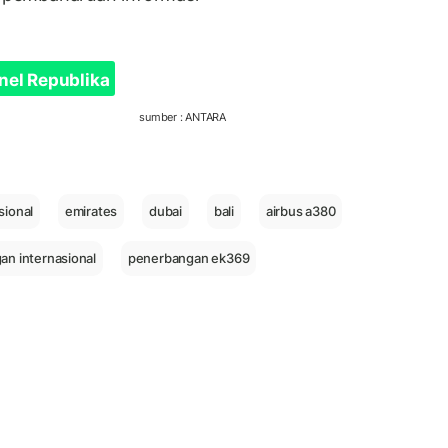
nel Republika
sumber : ANTARA
sional
emirates
dubai
bali
airbus a380
an internasional
penerbangan ek369