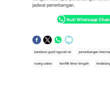
jadwal penerbangan.
Ikuti Whatsapp Chan
bandara i gusti ngurah rai
penerbangan interna
ruang udara
konflik timur tengah
kedatang