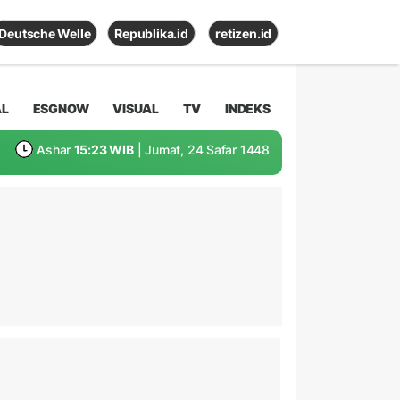
Deutsche Welle
Republika.id
retizen.id
AL
ESGNOW
VISUAL
TV
INDEKS
Ashar
15:23 WIB
| Jumat, 24 Safar 1448