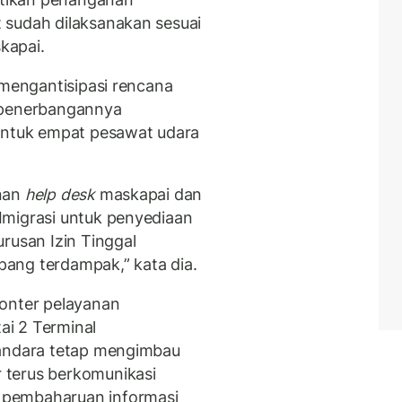
 sudah dilaksanakan sesuai
kapai.
 mengantisipasi rencana
g penerbangannya
 untuk empat pesawat udara
anan
help desk
maskapai dan
Imigrasi untuk penyediaan
rusan Izin Tinggal
ang terdampak,” kata dia.
onter pelayanan
tai 2 Terminal
bandara tetap mengimbau
 terus berkomunikasi
 pembaharuan informasi