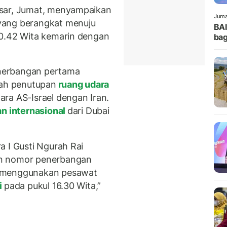
asar, Jumat, menyampaikan
Juma
yang berangkat menuju
BA
00.42 Wita kemarin dengan
bag
nerbangan pertama
lah penutupan
ruang udara
ara AS-Israel dengan Iran.
n internasional
dari Dubai
a I Gusti Ngurah Rai
an nomor penerbangan
g menggunakan pesawat
i
pada pukul 16.30 Wita,”