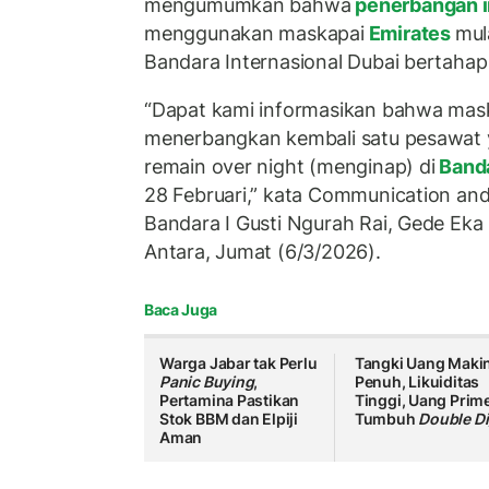
mengumumkan bahwa
penerbangan i
menggunakan maskapai
Emirates
mul
Bandara Internasional Dubai bertahap
“Dapat kami informasikan bahwa mask
menerbangkan kembali satu pesawat
remain over night (menginap) di
Banda
28 Februari,” kata Communication and
Bandara I Gusti Ngurah Rai, Gede Eka 
Antara, Jumat (6/3/2026).
Baca Juga
Warga Jabar tak Perlu
Tangki Uang Maki
Panic Buying
,
Penuh, Likuiditas
Pertamina Pastikan
Tinggi, Uang Prim
Stok BBM dan Elpiji
Tumbuh
Double Di
Aman