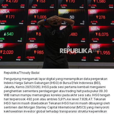
Republika/Thoudy Badai
Pengunjung mengamati layar digital yang menampilkan data pergerakan
Indeks Harga Saham Gabungan (IHSG) di Bursa Efek Indonesia (BEI),
Jakarta, Kamis 29/1/2026). IHSG pada sesi pertama kembali mengalami
penghentian sementara perdagangan atau trading halt pada pukul 09.30
WIB namun mampu memangkas koreksi pada akhir sesi satu. IHSG tengah
hari terperosok 492 poin atau ambles 5,91% ke level 7.828,47. Tekanan
IHSG hari ini masih disebabkan Tekanan IHSG hari ini masih dibayangi oleh
sentimen dari Morgan Stanley Capital International (MSCI) yang menyoroti
kekhawatiran investor global terhadap transparansi struktur kepemilikan