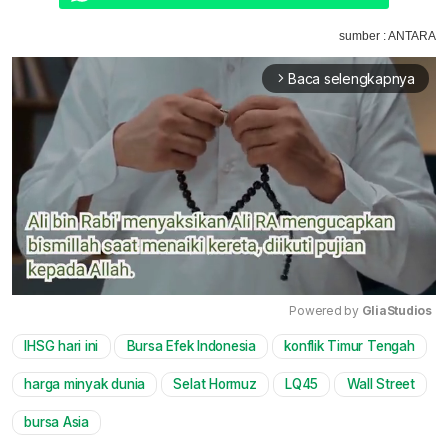
sumber : ANTARA
Baca selengkapnya
arrow_forward_ios
Powered by 
GliaStudios
IHSG hari ini
Bursa Efek Indonesia
konflik Timur Tengah
Mute
harga minyak dunia
Selat Hormuz
LQ45
Wall Street
bursa Asia