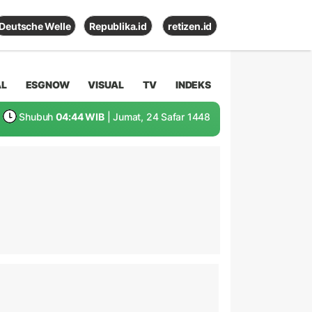
Deutsche Welle
Republika.id
retizen.id
AL
ESGNOW
VISUAL
TV
INDEKS
Shubuh
04:44 WIB
| Jumat, 24 Safar 1448