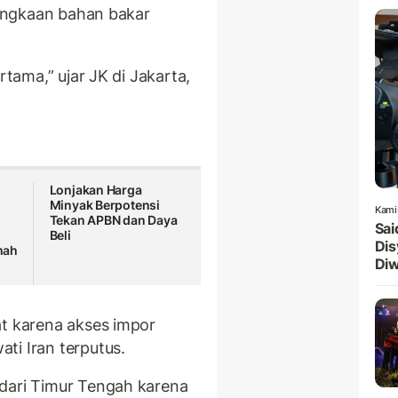
elangkaan bahan bakar
rtama,” ujar JK di Jakarta,
Lonjakan Harga
Minyak Berpotensi
Kami
Tekan APBN dan Daya
Sai
Beli
Dis
mah
Diw
at karena akses impor
ti Iran terputus.
 dari Timur Tengah karena