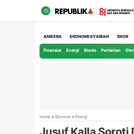
AMEERA
EKONOMI SYARIAH
SKOR
Finansial
Energi
Bisnis
Pertanian
Oto
>
>
Home
Ekonomi
Energi
Jusuf Kalla Soroti