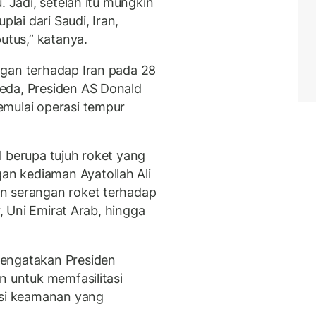
. Jadi, setelah itu mungkin
plai dari Saudi, Iran,
utus,” katanya.
ngan terhadap Iran pada 28
eda, Presiden AS Donald
emulai operasi tempur
l berupa tujuh roket yang
n kediaman Ayatollah Ali
n serangan roket terhadap
r, Uni Emirat Arab, hingga
mengatakan Presiden
n untuk memfasilitasi
isi keamanan yang