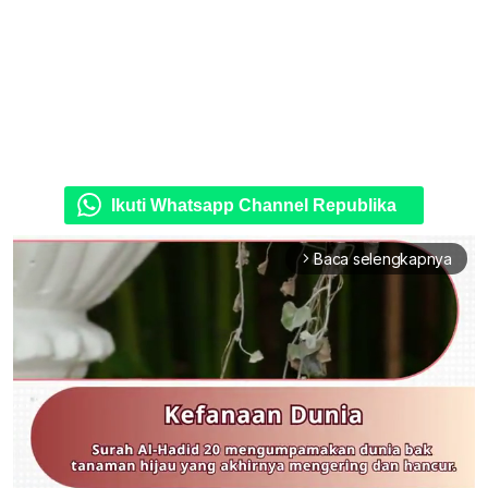
Ikuti Whatsapp Channel Republika
Baca selengkapnya
arrow_forward_ios