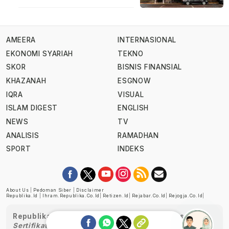
AMEERA
INTERNASIONAL
EKONOMI SYARIAH
TEKNO
SKOR
BISNIS FINANSIAL
KHAZANAH
ESGNOW
IQRA
VISUAL
ISLAM DIGEST
ENGLISH
NEWS
TV
ANALISIS
RAMADHAN
SPORT
INDEKS
About Us
|
Pedoman Siber
|
Disclaimer
Republika.id
|
Ihram.republika.co.id
|
Retizen.id
|
Rejabar.co.id
|
Rejogja.co.id
|
Republika telah diverifikasi oleh Dewan Pers
Sertifikat Nomor 1058/DP-Verifikasi/K/XII/2022