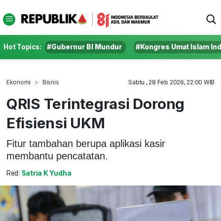
Hot Topics:
#Gubernur BI Mundur
#Kongres Umat Islam In
Ekonomi
Bisnis
Sabtu , 28 Feb 2026, 22:00 WIB
QRIS Terintegrasi Dorong
Efisiensi UKM
Fitur tambahan berupa aplikasi kasir
membantu pencatatan.
Red:
Satria K Yudha