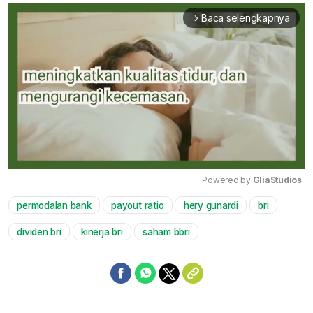
Baca selengkapnya
arrow_forward_ios
Powered by 
GliaStudios
permodalan bank
payout ratio
hery gunardi
bri
Mute
dividen bri
kinerja bri
saham bbri