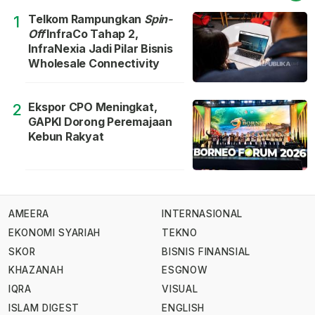
Telkom Rampungkan
Spin-
1
Off
InfraCo Tahap 2,
InfraNexia Jadi Pilar Bisnis
Wholesale Connectivity
Ekspor CPO Meningkat,
2
GAPKI Dorong Peremajaan
Kebun Rakyat
AMEERA
INTERNASIONAL
EKONOMI SYARIAH
TEKNO
SKOR
BISNIS FINANSIAL
KHAZANAH
ESGNOW
IQRA
VISUAL
ISLAM DIGEST
ENGLISH