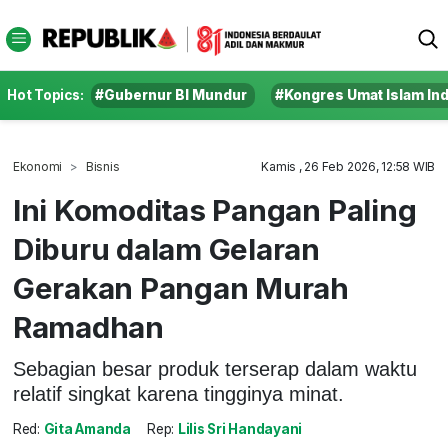
Hot Topics:
#Gubernur BI Mundur
#Kongres Umat Islam In
Ekonomi
Bisnis
Kamis , 26 Feb 2026, 12:58 WIB
Ini Komoditas Pangan Paling
Diburu dalam Gelaran
Gerakan Pangan Murah
Ramadhan
Sebagian besar produk terserap dalam waktu
relatif singkat karena tingginya minat.
Red:
Gita Amanda
Rep:
Lilis Sri Handayani