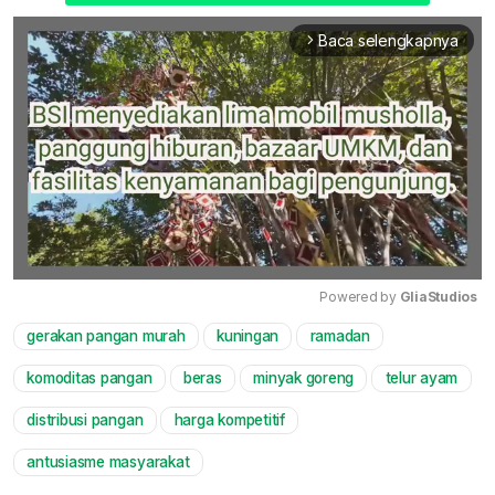
Baca selengkapnya
arrow_forward_ios
Powered by 
GliaStudios
gerakan pangan murah
kuningan
ramadan
Mute
komoditas pangan
beras
minyak goreng
telur ayam
distribusi pangan
harga kompetitif
antusiasme masyarakat