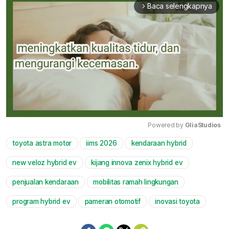
Baca selengkapnya
arrow_forward_ios
Powered by 
GliaStudios
toyota astra motor
iims 2026
kendaraan hybrid
Mute
new veloz hybrid ev
kijang innova zenix hybrid ev
penjualan kendaraan
mobilitas ramah lingkungan
program hybrid ev
pameran otomotif
inovasi toyota