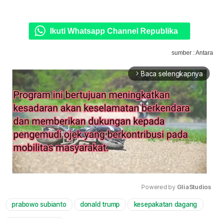
Ikuti Whatsapp Channel Republika
sumber : Antara
Baca selengkapnya
arrow_forward_ios
Powered by 
GliaStudios
prabowo subianto
donald trump
kesepakatan dagang
Mute