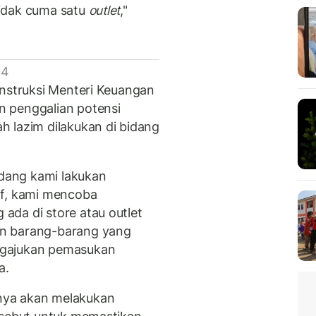
idak cuma satu
outlet
,"
 4
instruksi Menteri Keuangan
 penggalian potensi
 lazim dilakukan di bidang
edang kami lakukan
if, kami mencoba
da di store atau outlet
n barang-barang yang
ngajukan pemasukan
a.
nya akan melakukan