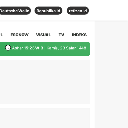
Deutsche Welle
Republika.id
retizen.id
AL
ESGNOW
VISUAL
TV
INDEKS
Ashar
15:23 WIB
| Kamis, 23 Safar 1448