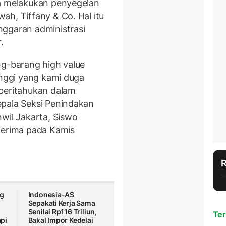
ta melakukan penyegelan
ah, Tiffany & Co. Hal itu
nggaran administrasi
.
ng-barang high value
inggi yang kami duga
iberitahukan dalam
epala Seksi Penindakan
wil Jakarta, Siswo
terima pada Kamis
g
Indonesia-AS
Sepakati Kerja Sama
Senilai Rp116 Triliun,
Ter
pi
Bakal Impor Kedelai