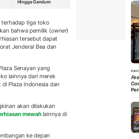
Hingga Gandum
 terhadap tiga toko
kan bahwa pemilik (
owner
)
hiasan tersebut dapat
orat Jenderal Bea dan
 Plaza Senayan yang
Kami
ko lainnya dari merek
Fe
Com
t di Plaza Indonesia dan
Pen
kinan akan dilakukan
erhiasan mewah
lainnya di
rkembangan ke depan