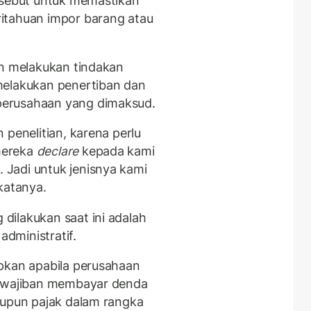
rsebut untuk memastikan
itahuan impor barang atau
an melakukan tindakan
melakukan penertiban dan
perusahaan yang dimaksud.
 penelitian, karena perlu
mereka
declare
kepada kami
Jadi untuk jenisnya kami
katanya.
ilakukan saat ini adalah
dministratif.
pkan apabila perusahaan
kewajiban membayar denda
aupun pajak dalam rangka