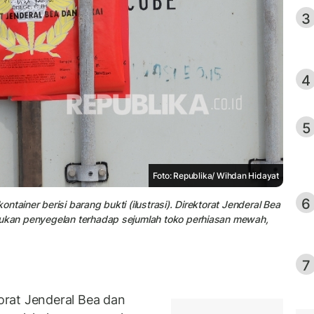
3
4
5
Foto: Republika/ Wihdan Hidayat
6
tainer berisi barang bukti (ilustrasi). Direktorat Jenderal Bea
kukan penyegelan terhadap sejumlah toko perhiasan mewah,
7
rat Jenderal Bea dan