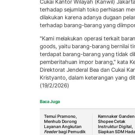
Cukai Kantor Wilayah (Kanwil) Jakar
terhadap sejumlah toko perhiasan mew
dilakukan karena adanya dugaan pela
terhadap barang-barang yang diimpor
"Kami melakukan operasi terkait bara
goods, yaitu barang-barang bernilai t
terdapat barang-barang yang tidak d
pemberitahuan impor barang," kata K
Direktorat Jenderal Bea dan Cukai Kan
Kristyanto, dalam keterangan yang di
(19/2/2026)
Baca Juga
Temui Pramono,
Kemnaker Ganden
Menhub Dorong
Shopee Cetak
Layanan Angkutan
Instruktur Digital,
Feeder
bagi Pemudik
Siapkan SDM Hada