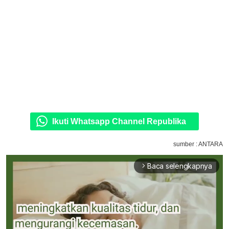
Ikuti Whatsapp Channel Republika
sumber : ANTARA
Baca selengkapnya
arrow_forward_ios