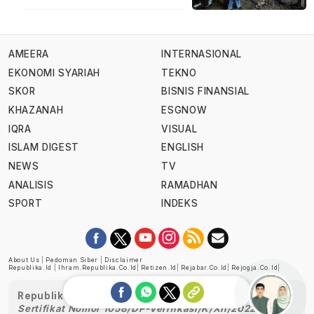
AMEERA
INTERNASIONAL
EKONOMI SYARIAH
TEKNO
SKOR
BISNIS FINANSIAL
KHAZANAH
ESGNOW
IQRA
VISUAL
ISLAM DIGEST
ENGLISH
NEWS
TV
ANALISIS
RAMADHAN
SPORT
INDEKS
About Us
|
Pedoman Siber
|
Disclaimer
Republika.id
|
Ihram.republika.co.id
|
Retizen.id
|
Rejabar.co.id
|
Rejogja.co.id
|
Republika telah diverifikasi oleh Dewan Pers
Sertifikat Nomor 1058/DP-Verifikasi/K/XII/2022