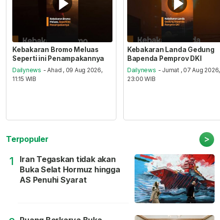
Kebakaran Bromo Meluas
Kebakaran Landa Gedung
Seperti ini Penampakannya
Bapenda Pemprov DKI
Dailynews
- Ahad , 09 Aug 2026,
Dailynews
- Jumat , 07 Aug 2026
11:15 WIB
23:00 WIB
>
Terpopuler
Iran Tegaskan tidak akan
1
Buka Selat Hormuz hingga
AS Penuhi Syarat