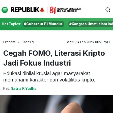
Hot Topics:
#Gubernur BI Mundur
#Kongres Umat Islam In
Ekonomi
Finansial
Sabtu , 14 Feb 2026, 08:23 WIB
Cegah FOMO, Literasi Kripto
Jadi Fokus Industri
Edukasi dinilai krusial agar masyarakat
memahami karakter dan volatilitas kripto.
Red:
Satria K Yudha