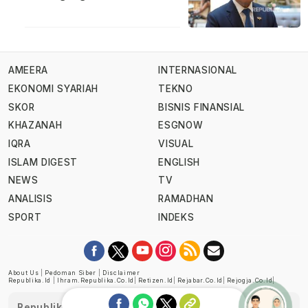
AMEERA
INTERNASIONAL
EKONOMI SYARIAH
TEKNO
SKOR
BISNIS FINANSIAL
KHAZANAH
ESGNOW
IQRA
VISUAL
ISLAM DIGEST
ENGLISH
NEWS
TV
ANALISIS
RAMADHAN
SPORT
INDEKS
About Us
|
Pedoman Siber
|
Disclaimer
Republika.id
|
Ihram.republika.co.id
|
Retizen.id
|
Rejabar.co.id
|
Rejogja.co.id
|
Republika telah diverifikasi oleh Dewan Pers