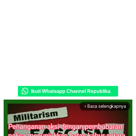
Ikuti Whatsapp Channel Republika
Baca selengkapnya
arrow_forward_ios