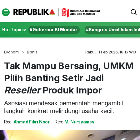
Hot Topics:
#Gubernur BI Mundur
#Kongres Umat Islam In
Ekonomi
Bisnis
Rabu , 11 Feb 2026, 18:16 WIB
Tak Mampu Bersaing, UMKM
Pilih Banting Setir Jadi
Reseller
Produk Impor
Asosiasi mendesak pemerintah mengambil
langkah konkret melindungi usaha kecil.
Red:
Ahmad Fikri Noor
Rep:
M. Nursyamsyi