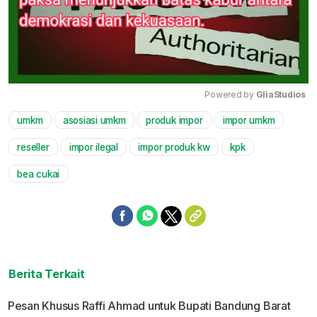
Powered by 
GliaStudios
umkm
asosiasi umkm
produk impor
impor umkm
Mute
reseller
impor ilegal
impor produk kw
kpk
bea cukai
Berita Terkait
Pesan Khusus Raffi Ahmad untuk Bupati Bandung Barat