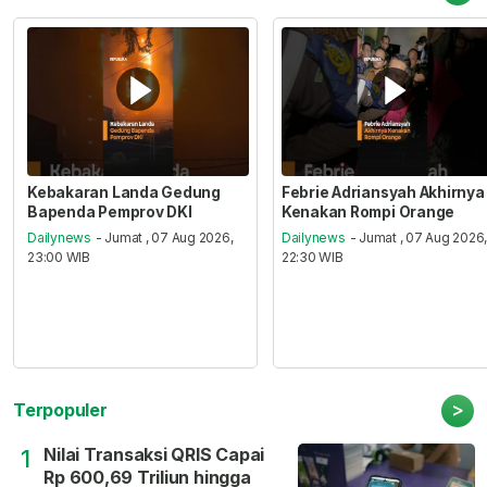
Kebakaran Landa Gedung
Febrie Adriansyah Akhirnya
Bapenda Pemprov DKI
Kenakan Rompi Orange
Dailynews
- Jumat , 07 Aug 2026,
Dailynews
- Jumat , 07 Aug 2026
23:00 WIB
22:30 WIB
>
Terpopuler
Nilai Transaksi QRIS Capai
1
Rp 600,69 Triliun hingga