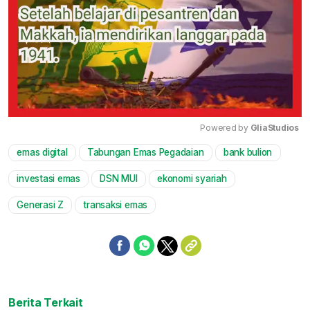
Powered by 
GliaStudios
emas digital
Tabungan Emas Pegadaian
bank bulion
Mute
investasi emas
DSN MUI
ekonomi syariah
Generasi Z
transaksi emas
Berita Terkait