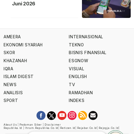
Juni 2026
AMEERA
INTERNASIONAL
EKONOMI SYARIAH
TEKNO
SKOR
BISNIS FINANSIAL
KHAZANAH
ESGNOW
IQRA
VISUAL
ISLAM DIGEST
ENGLISH
NEWS
TV
ANALISIS
RAMADHAN
SPORT
INDEKS
About Us
|
Pedoman Siber
|
Disclaimer
Republika.id
|
Ihram.republika.co.id
|
Retizen.id
|
Rejabar.co.id
|
Rejogja.co.id
|