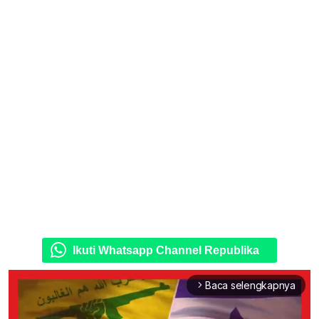
Ikuti Whatsapp Channel Republika
Baca selengkapnya
arrow_forward_ios