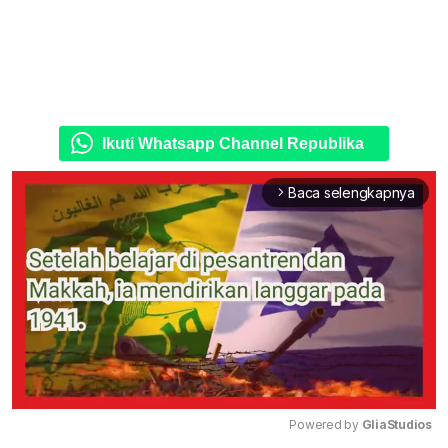
Ikuti Whatsapp Channel Republika
Baca selengkapnya
arrow_forward_ios
Powered by 
GliaStudios