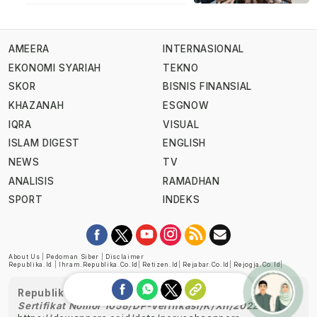
AMEERA
INTERNASIONAL
EKONOMI SYARIAH
TEKNO
SKOR
BISNIS FINANSIAL
KHAZANAH
ESGNOW
IQRA
VISUAL
ISLAM DIGEST
ENGLISH
NEWS
TV
ANALISIS
RAMADHAN
SPORT
INDEKS
About Us
|
Pedoman Siber
|
Disclaimer
Republika.id
|
Ihram.republika.co.id
|
Retizen.id
|
Rejabar.co.id
|
Rejogja.co.id
|
Republika telah diverifikasi oleh Dewan Pers
Sertifikat Nomor 1058/DP-Verifikasi/K/XII/2022