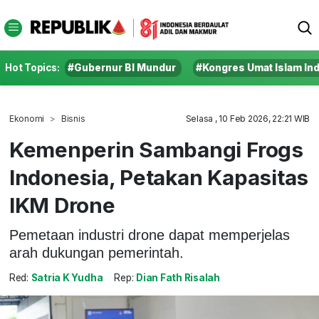
Hot Topics:
#Gubernur BI Mundur
#Kongres Umat Islam In
Ekonomi
Bisnis
Selasa , 10 Feb 2026, 22:21 WIB
Kemenperin Sambangi Frogs
Indonesia, Petakan Kapasitas
IKM Drone
Pemetaan industri drone dapat memperjelas
arah dukungan pemerintah.
Red:
Satria K Yudha
Rep:
Dian Fath Risalah