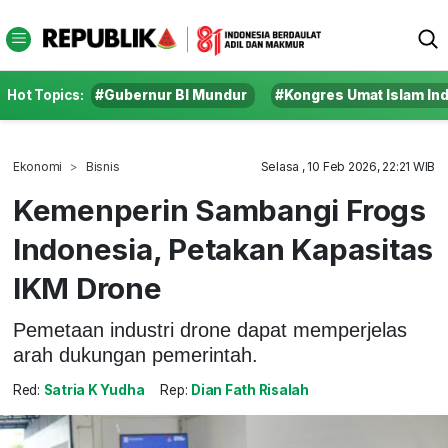
Hot Topics:
#Gubernur BI Mundur
#Kongres Umat Islam In
Ekonomi
Bisnis
Selasa , 10 Feb 2026, 22:21 WIB
Kemenperin Sambangi Frogs
Indonesia, Petakan Kapasitas
IKM Drone
Pemetaan industri drone dapat memperjelas
arah dukungan pemerintah.
Red:
Satria K Yudha
Rep:
Dian Fath Risalah