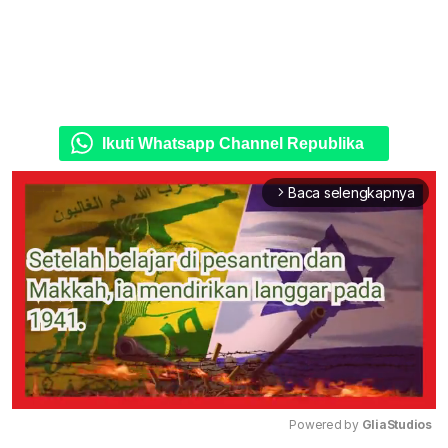
Ikuti Whatsapp Channel Republika
Baca selengkapnya
arrow_forward_ios
Powered by 
GliaStudios