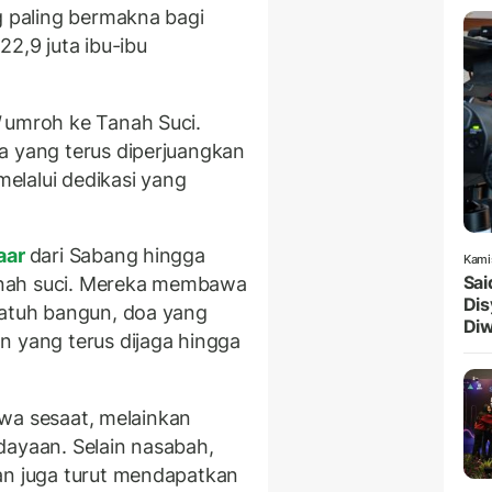
g paling bermakna bagi
22,9 juta ibu-ibu
umroh ke Tanah Suci.
a yang terus diperjuangkan
elalui dedikasi yang
aar
dari Sabang hingga
Kami
Sai
nah suci. Mereka membawa
Dis
jatuh bangun, doa yang
Diw
n yang terus dijaga hingga
tiwa sesaat, melainkan
dayaan. Selain nasabah,
an juga turut mendapatkan