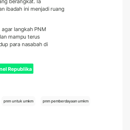
ng berangkat. Ia
n ibadah ini menjadi ruang
i, agar langkah PNM
, dan mampu terus
dup para nasabah di
nel Republika
pnm untuk umkm
pnm pemberdayaan umkm