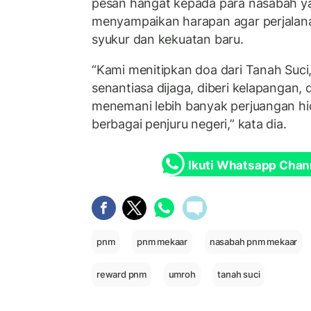
pesan hangat kepada para nasabah ya
menyampaikan harapan agar perjalana
syukur dan kekuatan baru.
“Kami menitipkan doa dari Tanah Suc
senantiasa dijaga, diberi kelapangan
menemani lebih banyak perjuangan hi
berbagai penjuru negeri,” kata dia.
Ikuti Whatsapp Chan
pnm
pnm mekaar
nasabah pnm mekaar
reward pnm
umroh
tanah suci