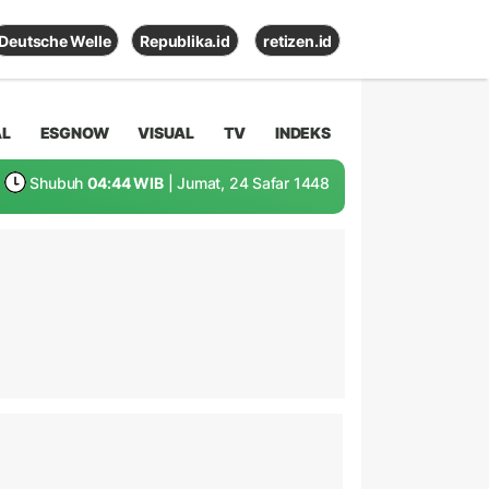
Deutsche Welle
Republika.id
retizen.id
AL
ESGNOW
VISUAL
TV
INDEKS
Shubuh
04:44 WIB
| Jumat, 24 Safar 1448