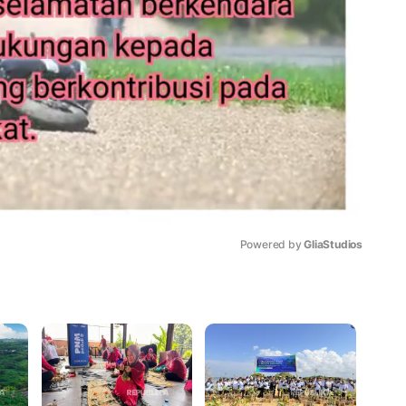
Powered by 
GliaStudios
Mute