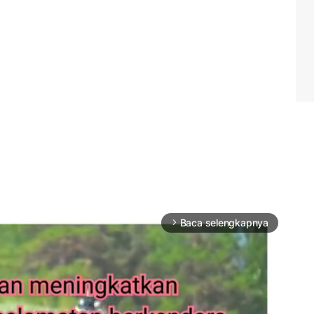
Baca selengkapnya
arrow_forward_ios