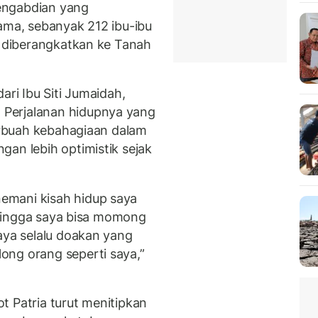
engabdian yang
tama, sebanyak 212 ibu-ibu
u diberangkatkan ke Tanah
ari Ibu Siti Jumaidah,
Perjalanan hidupnya yang
berbuah kebahagiaan dalam
gan lebih optimistik sejak
emani kisah hidup saya
, hingga saya bisa momong
aya selalu doakan yang
ong orang seperti saya,”
t Patria turut menitipkan