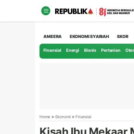
AMEERA
EKONOMI SYARIAH
SKOR
Finansial
Energi
Bisnis
Pertanian
Oto
>
>
Home
Ekonomi
Finansial
Kisah Ibu Mekaar 