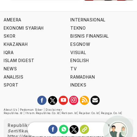
AMEERA
INTERNASIONAL
EKONOMI SYARIAH
TEKNO
SKOR
BISNIS FINANSIAL
KHAZANAH
ESGNOW
IQRA
VISUAL
ISLAM DIGEST
ENGLISH
NEWS
TV
ANALISIS
RAMADHAN
SPORT
INDEKS
About Us
|
Pedoman Siber
|
Disclaimer
Republika.id
|
Ihram.republika.co.id
|
Retizen.id
|
Rejabar.co.id
|
Rejogja.co.id
|
Republika telah diverifikasi oleh Dewan Pers
Sertifikat Nomor 1058/DP-Verifikasi/K/XII/2022
https://dewanpers.or.id/data/perusahaanpers