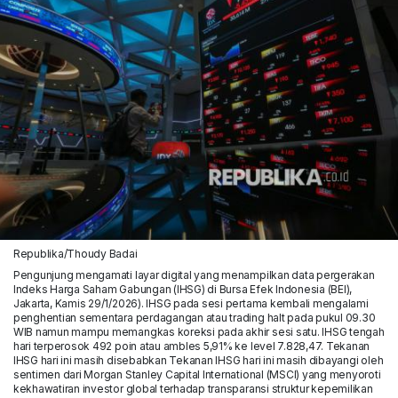
Republika/Thoudy Badai
Pengunjung mengamati layar digital yang menampilkan data pergerakan
Indeks Harga Saham Gabungan (IHSG) di Bursa Efek Indonesia (BEI),
Jakarta, Kamis 29/1/2026). IHSG pada sesi pertama kembali mengalami
penghentian sementara perdagangan atau trading halt pada pukul 09.30
WIB namun mampu memangkas koreksi pada akhir sesi satu. IHSG tengah
hari terperosok 492 poin atau ambles 5,91% ke level 7.828,47. Tekanan
IHSG hari ini masih disebabkan Tekanan IHSG hari ini masih dibayangi oleh
sentimen dari Morgan Stanley Capital International (MSCI) yang menyoroti
kekhawatiran investor global terhadap transparansi struktur kepemilikan