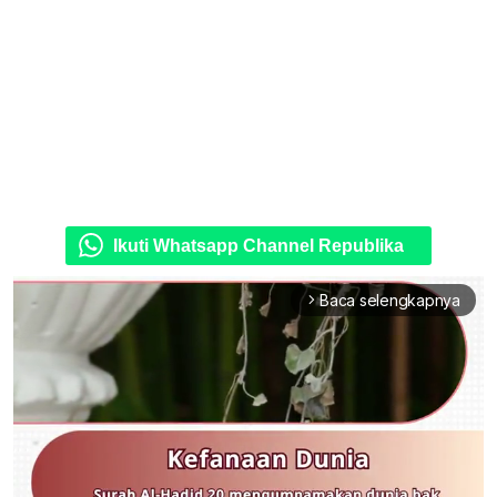
Ikuti Whatsapp Channel Republika
Baca selengkapnya
arrow_forward_ios