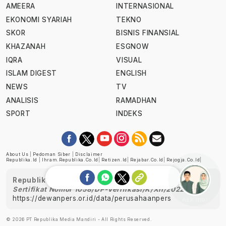
AMEERA
INTERNASIONAL
EKONOMI SYARIAH
TEKNO
SKOR
BISNIS FINANSIAL
KHAZANAH
ESGNOW
IQRA
VISUAL
ISLAM DIGEST
ENGLISH
NEWS
TV
ANALISIS
RAMADHAN
SPORT
INDEKS
About Us
|
Pedoman Siber
|
Disclaimer
Republika.id
|
Ihram.republika.co.id
|
Retizen.id
|
Rejabar.co.id
|
Rejogja.co.id
|
Republika telah diverifikasi oleh Dewan Pers
Sertifikat Nomor 1058/DP-Verifikasi/K/XII/2022
https://dewanpers.or.id/data/perusahaanpers
Ask me!
© 2026 PT Republika Media Mandiri - All Rights Reserved.