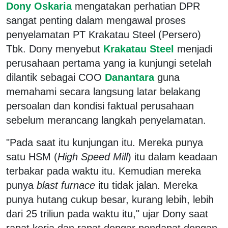
Dony Oskaria
mengatakan perhatian DPR
sangat penting dalam mengawal proses
penyelamatan PT Krakatau Steel (Persero)
Tbk. Dony menyebut
Krakatau Steel
menjadi
perusahaan pertama yang ia kunjungi setelah
dilantik sebagai COO
Danantara
guna
memahami secara langsung latar belakang
persoalan dan kondisi faktual perusahaan
sebelum merancang langkah penyelamatan.
"Pada saat itu kunjungan itu. Mereka punya
satu HSM (
High Speed Mill
) itu dalam keadaan
terbakar pada waktu itu. Kemudian mereka
punya
blast furnace
itu tidak jalan. Mereka
punya hutang cukup besar, kurang lebih, lebih
dari 25 triliun pada waktu itu," ujar Dony saat
rapat kerja dan rapat dengar pendapat dengan