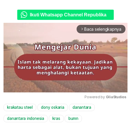
Ikuti Whatsapp Channel Republika
Baca selengkapnya
arrow_forward_ios
Powered by 
GliaStudios
krakatau steel
dony oskaria
danantara
Mute
danantara indonesia
kras
bumn