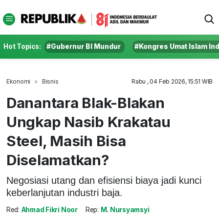
Hot Topics:
#Gubernur BI Mundur
#Kongres Umat Islam In
Ekonomi
Bisnis
Rabu , 04 Feb 2026, 15:51 WIB
Danantara Blak-Blakan
Ungkap Nasib Krakatau
Steel, Masih Bisa
Diselamatkan?
Negosiasi utang dan efisiensi biaya jadi kunci
keberlanjutan industri baja.
Red:
Ahmad Fikri Noor
Rep:
M. Nursyamsyi