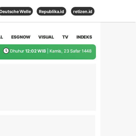
Deutsche Welle
Republika.id
retizen.id
AL
ESGNOW
VISUAL
TV
INDEKS
Dhuhur
12:02 WIB
| Kamis, 23 Safar 1448