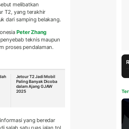
sebut melibatkan
 T2, yang terakhir
uk dari samping belakang.
donesia
Peter Zhang
 penyebab teknis maupun
lam proses pendalaman.
dah
Jetour T2 Jadi Mobil
Paling Banyak Dicoba
dalam Ajang GJAW
Ter
2025
informasi yang beredar
i salah satu ruas jalan tol