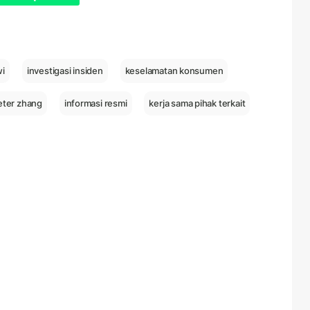
wi
investigasi insiden
keselamatan konsumen
eter zhang
informasi resmi
kerja sama pihak terkait