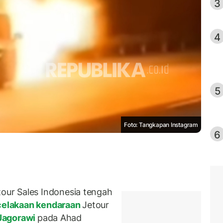
3
4
5
Foto: Tangkapan Instagram
6
ur Sales Indonesia tengah
elakaan kendaraan
Jetour
Jagorawi
pada Ahad