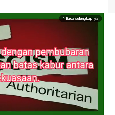
Baca selengkapnya
arrow_forward_ios