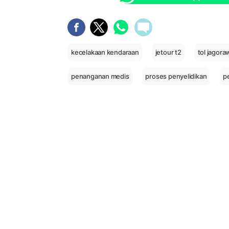
kecelakaan kendaraan
jetour t2
tol jagora
penanganan medis
proses penyelidikan
p