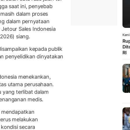
gga saat ini, penyebab
n masih dalam proses
Zhang dalam pernyataan
Jetour Sales Indonesia
Kami
/2026) siang.
Rup
Dit
 disampaikan kepada publik
RI
n penyelidikan dinyatakan
ndonesia menekankan,
tas utama perusahaan.
 yang terlibat dalam
penanganan medis.
lah mendapatkan
terus melakukan
kondisi secara