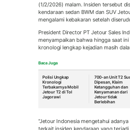
(1/2/2026) malam. Insiden tersebut di
kendaraan sedan BWM dan SUV Jetour
mengalami kebakaran setelah diserud
President Director PT Jetour Sales In
menyampaikan bahwa hingga saat ini
kronologi lengkap kejadian masih da
Baca Juga
Polisi Ungkap
700-an Unit T2 Su
Kronologi
Dipesan, Klaim
Terbakarnya Mobil
Ketangguhan dan
Jetour T2 di Tol
Kenyamanan dari
Jagorawi
Jetour tidak
Berlebihan
“Jetour Indonesia mengetahui adanya 
terkait insiden kendaraan yang terjadi d