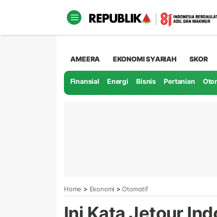
AMEERA
EKONOMI SYARIAH
SKOR
Finansial
Energi
Bisnis
Pertanian
Oto
>
>
Home
Ekonomi
Otomotif
Ini Kata Jetour In