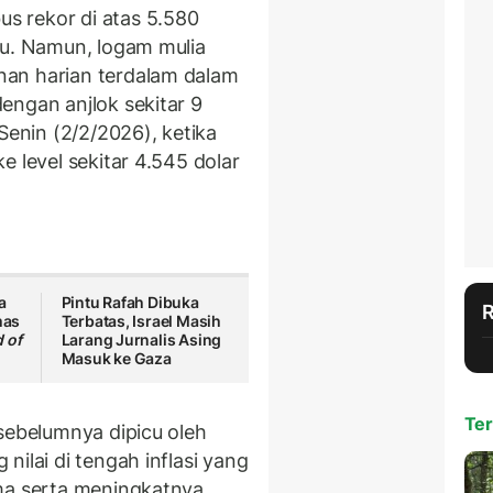
 rekor di atas 5.580
lu. Namun, logam mulia
an harian terdalam dalam
engan anjlok sekitar 9
Senin (2/2/2026), ketika
e level sekitar 4.545 dolar
a
Pintu Rafah Dibuka
mas
Terbatas, Israel Masih
 of
Larang Jurnalis Asing
Masuk ke Gaza
Ter
sebelumnya dipicu oleh
nilai di tengah inflasi yang
ama serta meningkatnya