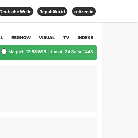
Deutsche Welle
Republika.id
retizen.id
AL
ESGNOW
VISUAL
TV
INDEKS
Maghrib
17:58 WIB
| Jumat, 24 Safar 1448