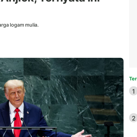
rga logam mulia.
Ter
1
2