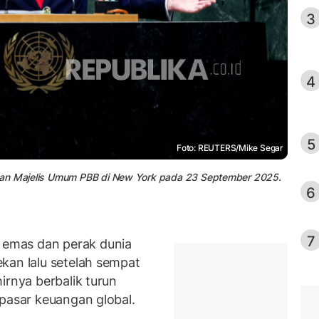
3
4
5
Foto: REUTERS/Mike Segar
epan Majelis Umum PBB di New York pada 23 September 2025.
6
7
emas dan perak dunia
kan lalu setelah sempat
irnya berbalik turun
 pasar keuangan global.