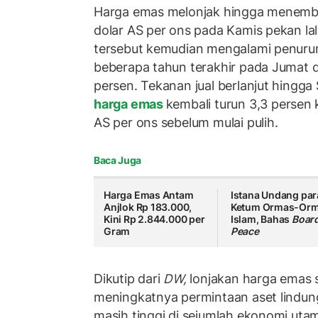
Harga emas melonjak hingga menembus
dolar AS per ons pada Kamis pekan la
tersebut kemudian mengalami penurun
beberapa tahun terakhir pada Jumat d
persen. Tekanan jual berlanjut hingga 
harga emas
kembali turun 3,3 persen k
AS per ons sebelum mulai pulih.
Baca Juga
Harga Emas Antam
Istana Undang par
Anjlok Rp 183.000,
Ketum Ormas-Or
Kini Rp 2.844.000 per
Islam, Bahas
Board
Gram
Peace
Dikutip dari
DW,
lonjakan harga emas 
meningkatnya permintaan aset lindung 
masih tinggi di sejumlah ekonomi ut