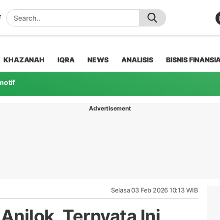
KHAZANAH
IQRA
NEWS
ANALISIS
BISNIS FINANSI
motif
Advertisement
Selasa 03 Feb 2026 10:13 WIB
njlok, Ternyata Ini