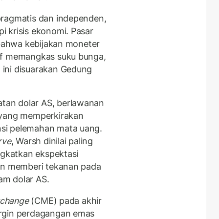
pragmatis dan independen,
 krisis ekonomi. Pasar
 bahwa kebijakan moneter
if memangkas suku bunga,
ini disuarakan Gedung
an dolar AS, berlawanan
 yang memperkirakan
si pelemahan mata uang.
rve
, Warsh dinilai paling
ngkatkan ekspektasi
dan memberi tekanan pada
am dolar AS.
xchange
(CME) pada akhir
argin perdagangan emas