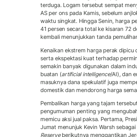
terduga. Logam tersebut sempat meny
AS per ons pada Kamis, sebelum anjlo
waktu singkat. Hingga Senin, harga pe
41 persen secara total ke kisaran 72 
kembali menunjukkan tanda pemuliha
Kenaikan ekstrem harga perak dipicu ol
serta ekspektasi kuat terhadap permin
semakin banyak digunakan dalam indus
buatan (
artificial intelligence
/AI), dan e
masuknya dana spekulatif juga memp
domestik dan mendorong harga semaki
Pembalikan harga yang tajam tersebut
pengumuman penting yang mengubah
memicu aksi jual paksa. Pertama, Pre
Jumat menunjuk Kevin Warsh sebagai
Reserve
berikutnya menggantikan Jer