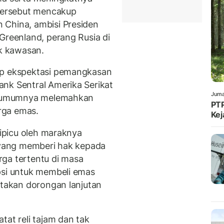
 tersebut mencakup
 China, ambisi Presiden
 Greenland, perang Rusia di
ik kawasan.
ap ekspektasi pemangkasan
nk Sentral Amerika Serikat
Juma
ut umumnya melemahkan
PTP
rga emas.
Kej
dipicu oleh maraknya
 yang memberi hak kepada
ga tertentu di masa
psi untuk membeli emas
ptakan dorongan lanjutan
tat reli tajam dan tak