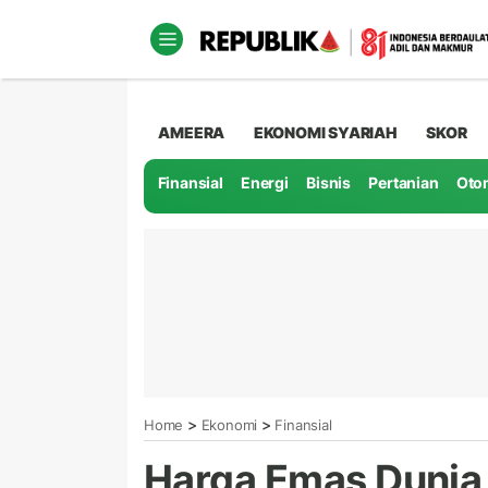
AMEERA
EKONOMI SYARIAH
SKOR
Finansial
Energi
Bisnis
Pertanian
Oto
>
>
Home
Ekonomi
Finansial
Harga Emas Dunia A