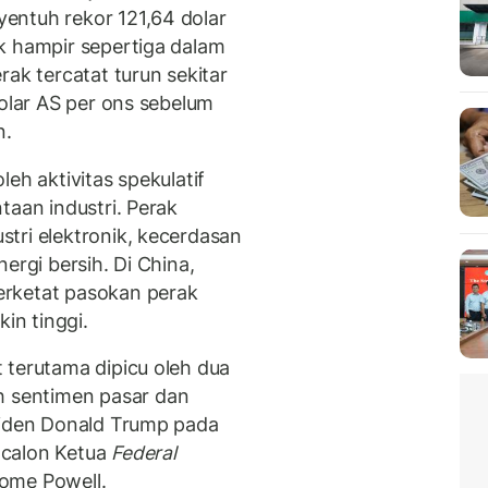
entuh rekor 121,64 dolar
k hampir sepertiga dalam
rak tercatat turun sekitar
dolar AS per ons sebelum
n.
eh aktivitas spekulatif
taan industri. Perak
tri elektronik, kecerdasan
nergi bersih. Di China,
erketat pasokan perak
n tinggi.
 terutama dipicu oleh dua
 sentimen pasar dan
siden Donald Trump pada
 calon Ketua
Federal
ome Powell.