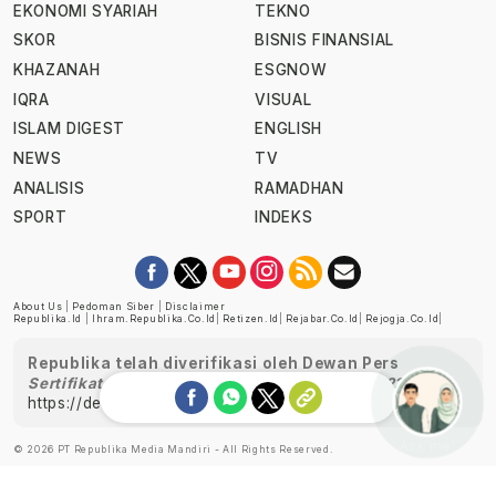
EKONOMI SYARIAH
TEKNO
SKOR
BISNIS FINANSIAL
KHAZANAH
ESGNOW
IQRA
VISUAL
ISLAM DIGEST
ENGLISH
NEWS
TV
ANALISIS
RAMADHAN
SPORT
INDEKS
About Us
|
Pedoman Siber
|
Disclaimer
Republika.id
|
Ihram.republika.co.id
|
Retizen.id
|
Rejabar.co.id
|
Rejogja.co.id
|
Republika telah diverifikasi oleh Dewan Pers
Sertifikat Nomor 1058/DP-Verifikasi/K/XII/2022
https://dewanpers.or.id/data/perusahaanpers
Ask me!
© 2026 PT Republika Media Mandiri - All Rights Reserved.