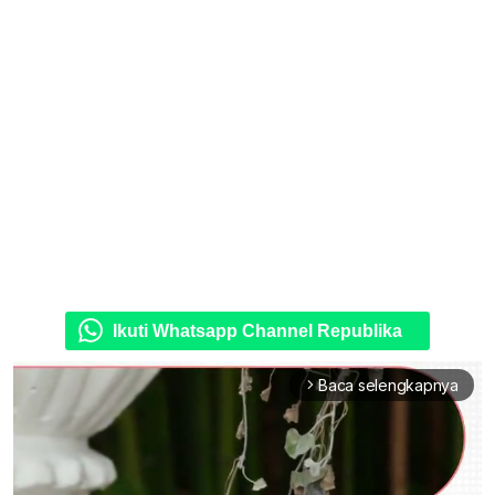
Ikuti Whatsapp Channel Republika
Baca selengkapnya
arrow_forward_ios