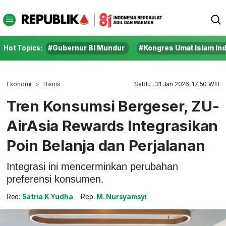
Hot Topics:
#Gubernur BI Mundur
#Kongres Umat Islam In
Ekonomi
Bisnis
Sabtu , 31 Jan 2026, 17:50 WIB
Tren Konsumsi Bergeser, ZU-
AirAsia Rewards Integrasikan
Poin Belanja dan Perjalanan
Integrasi ini mencerminkan perubahan
preferensi konsumen.
Red:
Satria K Yudha
Rep:
M. Nursyamsyi