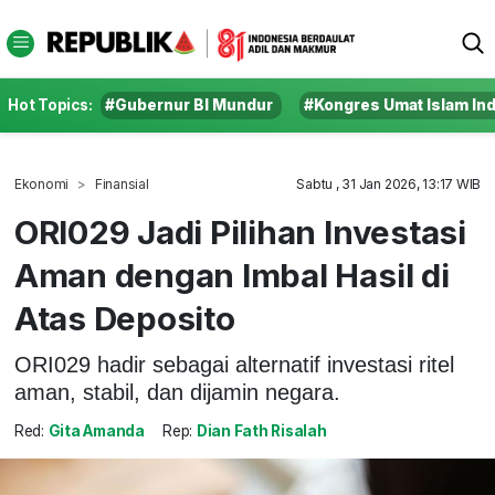
Hot Topics:
#Gubernur BI Mundur
#Kongres Umat Islam In
Ekonomi
Finansial
Sabtu , 31 Jan 2026, 13:17 WIB
ORI029 Jadi Pilihan Investasi
Aman dengan Imbal Hasil di
Atas Deposito
ORI029 hadir sebagai alternatif investasi ritel
aman, stabil, dan dijamin negara.
Red:
Gita Amanda
Rep:
Dian Fath Risalah