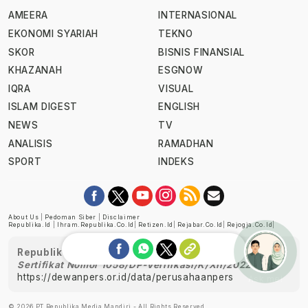
AMEERA
INTERNASIONAL
EKONOMI SYARIAH
TEKNO
SKOR
BISNIS FINANSIAL
KHAZANAH
ESGNOW
IQRA
VISUAL
ISLAM DIGEST
ENGLISH
NEWS
TV
ANALISIS
RAMADHAN
SPORT
INDEKS
About Us
|
Pedoman Siber
|
Disclaimer
Republika.id
|
Ihram.republika.co.id
|
Retizen.id
|
Rejabar.co.id
|
Rejogja.co.id
|
Republika telah diverifikasi oleh Dewan Pers
Sertifikat Nomor 1058/DP-Verifikasi/K/XII/2022
https://dewanpers.or.id/data/perusahaanpers
Ask me!
© 2026 PT Republika Media Mandiri - All Rights Reserved.