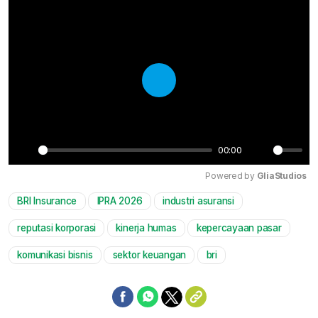
Play
00:00
Play
Mute
Powered by 
GliaStudios
BRI Insurance
IPRA 2026
industri asuransi
reputasi korporasi
kinerja humas
kepercayaan pasar
komunikasi bisnis
sektor keuangan
bri