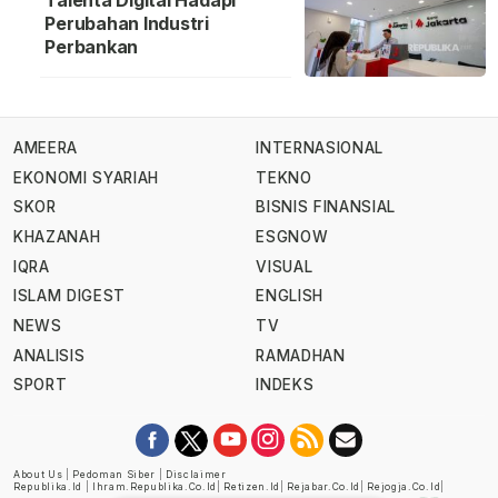
Talenta Digital Hadapi
Perubahan Industri
Perbankan
AMEERA
INTERNASIONAL
EKONOMI SYARIAH
TEKNO
SKOR
BISNIS FINANSIAL
KHAZANAH
ESGNOW
IQRA
VISUAL
ISLAM DIGEST
ENGLISH
NEWS
TV
ANALISIS
RAMADHAN
SPORT
INDEKS
About Us
|
Pedoman Siber
|
Disclaimer
Republika.id
|
Ihram.republika.co.id
|
Retizen.id
|
Rejabar.co.id
|
Rejogja.co.id
|