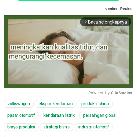
sumber : Reuters
Baca selengkapnya
arrow_forward_ios
Powered by 
GliaStudios
volkswagen
ekspor kendaraan
produksi china
Mute
pasar otomotif
kendaraan listrik
persaingan global
biaya produksi
strategi bisnis
industri otomotif